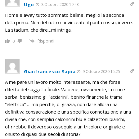
Ugo
8 Ottobre 2020 19:43
Home e away tutto sommato belline, meglio la seconda
della prima. Non del tutto convincente il panta rosso, invece.
La stadium, che dire…mi intriga.
Rispondi
0
Gianfrancesco Sapia
9 Ottobre 2020 15:25
A me pare un lavoro molto interessante, ma che forse
difetta del suggello finale. Va bene, ovviamente, la croce
serba, benissimo gli “acciarini”, benino finanche la trama
“elettrica” … ma perché, di grazia, non dare allora una
definitiva consacrazione e una specifica connotazione a una
divisa che, con semplici calconcini blu e calzettoni bianchi,
offrirebbe il doveroso ossequio a un tricolore originale e
onusto di quasi due secoli di storia?