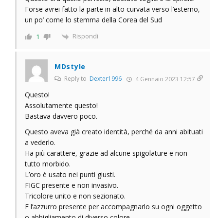
Forse avrei fatto la parte in alto curvata verso l’esterno,
un po’ come lo stemma della Corea del Sud
Rispondi
1
MDstyle
Reply to
Dexter1996
4 Gennaio 2023 12:57
Questo!
Assolutamente questo!
Bastava davvero poco.
Questo aveva già creato identità, perché da anni abituati
a vederlo.
Ha più carattere, grazie ad alcune spigolature e non
tutto morbido.
L’oro è usato nei punti giusti.
FIGC presente e non invasivo.
Tricolore unito e non sezionato.
E l’azzurro presente per accompagnarlo su ogni oggetto
o abbigliamento di diverso colore.