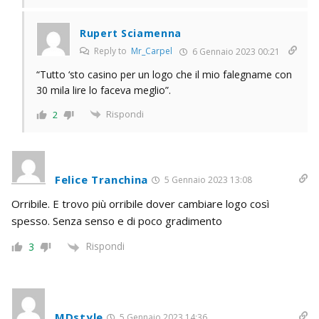
Rupert Sciamenna
Reply to
Mr_Carpel
6 Gennaio 2023 00:21
“Tutto ‘sto casino per un logo che il mio falegname con
30 mila lire lo faceva meglio”.
Rispondi
2
Felice Tranchina
5 Gennaio 2023 13:08
Orribile. E trovo più orribile dover cambiare logo così
spesso. Senza senso e di poco gradimento
Rispondi
3
MDstyle
5 Gennaio 2023 14:36