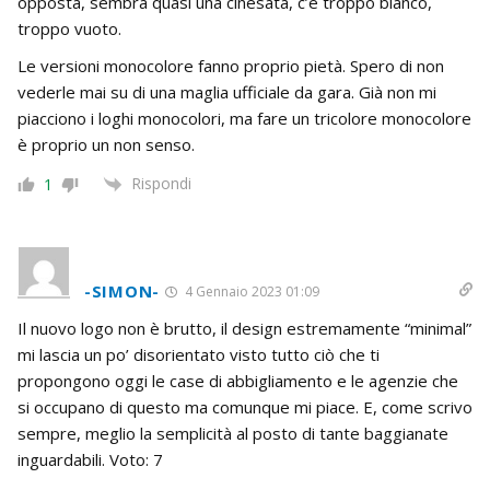
opposta, sembra quasi una cinesata, c’è troppo bianco,
troppo vuoto.
Le versioni monocolore fanno proprio pietà. Spero di non
vederle mai su di una maglia ufficiale da gara. Già non mi
piacciono i loghi monocolori, ma fare un tricolore monocolore
è proprio un non senso.
Rispondi
1
-SIMON-
4 Gennaio 2023 01:09
Il nuovo logo non è brutto, il design estremamente “minimal”
mi lascia un po’ disorientato visto tutto ciò che ti
propongono oggi le case di abbigliamento e le agenzie che
si occupano di questo ma comunque mi piace. E, come scrivo
sempre, meglio la semplicità al posto di tante baggianate
inguardabili. Voto: 7