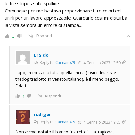
le tre stripes sulle spalline.
Comunque per me bastava proporzionare i tre colori ed
unirli per un lavoro apprezzabile. Guardarlo così mi disturba
la vista sembra un errore di stampa…
Rispondi
3
Eraldo
Reply to
Caimano79
4 Gennaio 2023 13:59
Lapo, in mezzo a tutta quella cricca ( ovini dinasty e
thedog tradotto in veneto/italiano), è il meno peggio.
Fidati
Rispondi
1
rudiger
Reply to
Caimano79
4 Gennaio 2023 19:05
Non avevo notato il bianco “ristretto”. Hai ragione,