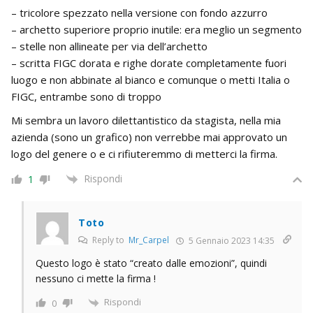
– tricolore spezzato nella versione con fondo azzurro
– archetto superiore proprio inutile: era meglio un segmento
– stelle non allineate per via dell’archetto
– scritta FIGC dorata e righe dorate completamente fuori
luogo e non abbinate al bianco e comunque o metti Italia o
FIGC, entrambe sono di troppo
Mi sembra un lavoro dilettantistico da stagista, nella mia
azienda (sono un grafico) non verrebbe mai approvato un
logo del genere o e ci rifiuteremmo di metterci la firma.
Rispondi
1
Toto
Reply to
Mr_Carpel
5 Gennaio 2023 14:35
Questo logo è stato “creato dalle emozioni”, quindi
nessuno ci mette la firma !
Rispondi
0