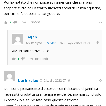
Poi ho notato che non piace agli americani che si erano
scoperti tutto ad un tratto tifosetti social della mia squadra,
per cui mi fa doppiamente godere.
Rispondi
2
Dejan
Reply to
Luca VM87
6 Luglio 2022 22:43
AMEN! sottoscrivo tutto
Rispondi
1
barbirulao
2 Luglio 2022 07:19
Non sono pienamente d’accordo con il discorso di jamil. La
necessità di adattarsi ai tempi è evidente, ma non condivido
il -come- lo si fa. Se fate caso questa estrema
semplificazione sta prendendo piede maggiormente in italia