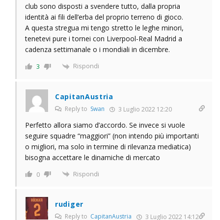
club sono disposti a svendere tutto, dalla propria
identità ai fili dell’erba del proprio terreno di gioco.
A questa stregua mi tengo stretto le leghe minori,
tenetevi pure i tornei con Liverpool-Real Madrid a
cadenza settimanale o i mondiali in dicembre.
Rispondi
3
CapitanAustria
Reply to
Swan
3 Luglio 2022 12:20
Perfetto allora siamo d’accordo. Se invece si vuole
seguire squadre “maggiori” (non intendo più importanti
o migliori, ma solo in termine di rilevanza mediatica)
bisogna accettare le dinamiche di mercato
Rispondi
0
rudiger
Reply to
CapitanAustria
3 Luglio 2022 14:12