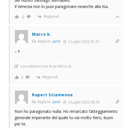
del nuovo Santiago Bernabeu.
Il Venezia non lo puoi paragonare neanche alla Kia.
Rispondi
-2
Marco b.
Reply to
Jamil
3 Luglio 2022 01:25
., x
Last edited 4 anni fa by Marco b.
Rispondi
0
Rupert Sciamenna
Reply to
Jamil
3 Luglio 2022 08:39
Non ho paragonato nulla. Ho rimarcato l’atteggiamento
generale imperante del quale tu vai molto fiero, buon
per te.