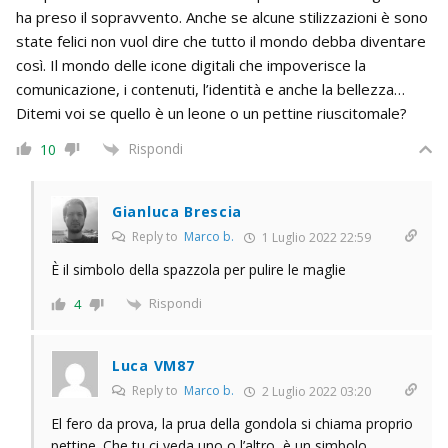
ha preso il sopravvento. Anche se alcune stilizzazioni è sono
state felici non vuol dire che tutto il mondo debba diventare
così. Il mondo delle icone digitali che impoverisce la
comunicazione, i contenuti, l’identità e anche la bellezza…
Ditemi voi se quello è un leone o un pettine riuscitomale?
Rispondi
10
Gianluca Brescia
Reply to
Marco b.
1 Luglio 2022 22:59
È il simbolo della spazzola per pulire le maglie
Rispondi
4
Luca VM87
Reply to
Marco b.
2 Luglio 2022 03:20
El fero da prova, la prua della gondola si chiama proprio
pettine. Che tu ci veda uno o l’altro, è un simbolo