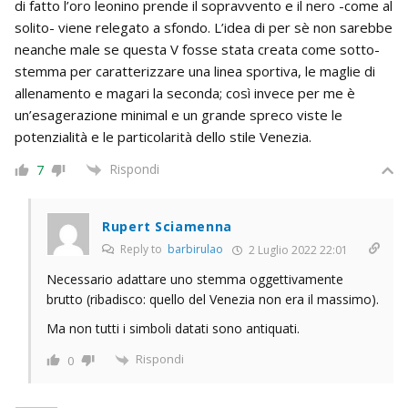
di fatto l’oro leonino prende il sopravvento e il nero -come al
solito- viene relegato a sfondo. L’idea di per sè non sarebbe
neanche male se questa V fosse stata creata come sotto-
stemma per caratterizzare una linea sportiva, le maglie di
allenamento e magari la seconda; così invece per me è
un’esagerazione minimal e un grande spreco viste le
potenzialità e le particolarità dello stile Venezia.
Rispondi
7
Rupert Sciamenna
Reply to
barbirulao
2 Luglio 2022 22:01
Necessario adattare uno stemma oggettivamente
brutto (ribadisco: quello del Venezia non era il massimo).
Ma non tutti i simboli datati sono antiquati.
Rispondi
0