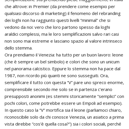
che altrove: in Premier (da prendere come esempio per
qualsiasi discorso di marketing) il fenomeno del rebranding
dei loghi non ha raggiunto questi livelli “minimal” che si
vedono da noi: vero che loro partono spesso da loghi
araldici complessi, ma le loro semplificazioni salvo rari casi
non sono mai estreme e lasciano spazio al valore intrinseco
dello stemma.
Ora prendiamo il Venezia: ha tutto per un buon lavoro: leone
(che è sempre un bel simbolo) e colori che sono un unicum
nel panorama calcistico. Eppure lo stemma non ha pace dal
1987, non ricordo più quanti ne sono susseguiti. Ora,
semplificare il tutto con questa “V” pare uno spreco enorme,
comprensibile secondo me solo se in partenza c’erano
presupposti anonimi (es stemmi storicamente “semplici” con
pochi colori, come potrebbe essere un Empoli ad esempio).
In questo caso la “V” mortifica sia il leone (parliamoci chiaro,
riconoscibile solo da chi conosce Venezia, un asiatico a prima
vista direbbe “cos’è quella cosa?”) sia i colori sociali, perché