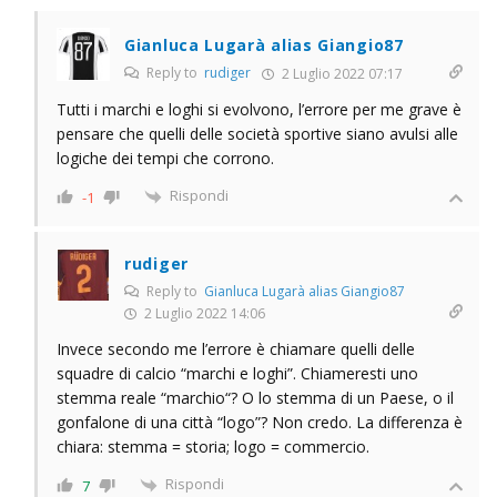
Gianluca Lugarà alias Giangio87
Reply to
rudiger
2 Luglio 2022 07:17
Tutti i marchi e loghi si evolvono, l’errore per me grave è
pensare che quelli delle società sportive siano avulsi alle
logiche dei tempi che corrono.
Rispondi
-1
rudiger
Reply to
Gianluca Lugarà alias Giangio87
2 Luglio 2022 14:06
Invece secondo me l’errore è chiamare quelli delle
squadre di calcio “marchi e loghi”. Chiameresti uno
stemma reale “marchio“? O lo stemma di un Paese, o il
gonfalone di una città “logo”? Non credo. La differenza è
chiara: stemma = storia; logo = commercio.
Rispondi
7