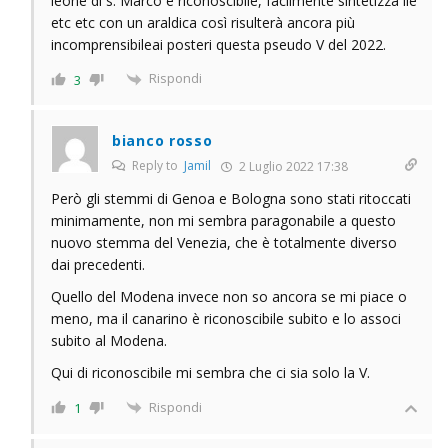
leone di s. Marco è riconoscibile, facilmente sintetizza ile
etc etc con un araldica così risulterà ancora più
incomprensibileai posteri questa pseudo V del 2022.
Rispondi
3
bianco rosso
Reply to
Jamil
2 Luglio 2022 17:38
Però gli stemmi di Genoa e Bologna sono stati ritoccati
minimamente, non mi sembra paragonabile a questo
nuovo stemma del Venezia, che è totalmente diverso
dai precedenti.
Quello del Modena invece non so ancora se mi piace o
meno, ma il canarino è riconoscibile subito e lo associ
subito al Modena.
Qui di riconoscibile mi sembra che ci sia solo la V.
Rispondi
1