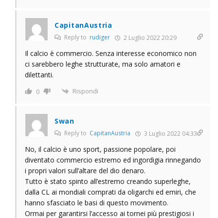
CapitanAustria
Reply to
rudiger
2 Luglio 2022 20:29
Il calcio è commercio. Senza interesse economico non
ci sarebbero leghe strutturate, ma solo amatori e
dilettanti.
Rispondi
0
Swan
Reply to
CapitanAustria
3 Luglio 2022 04:33
No, il calcio è uno sport, passione popolare, poi
diventato commercio estremo ed ingordigia rinnegando
i propri valori sull’altare del dio denaro.
Tutto è stato spinto all’estremo creando superleghe,
dalla CL ai mondiali comprati da oligarchi ed emiri, che
hanno sfasciato le basi di questo movimento.
Ormai per garantirsi l’accesso ai tornei più prestigiosi i