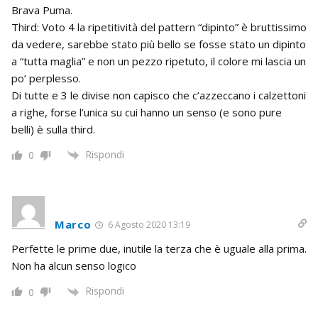
Brava Puma.
Third: Voto 4 la ripetitività del pattern “dipinto” è bruttissimo
da vedere, sarebbe stato più bello se fosse stato un dipinto
a “tutta maglia” e non un pezzo ripetuto, il colore mi lascia un
po’ perplesso.
Di tutte e 3 le divise non capisco che c’azzeccano i calzettoni
a righe, forse l’unica su cui hanno un senso (e sono pure
belli) è sulla third.
Rispondi
0
Marco
6 Agosto 2020 13:19
Perfette le prime due, inutile la terza che è uguale alla prima.
Non ha alcun senso logico
Rispondi
0