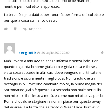
infastidisce solo l’asimmetria dei bordi delle maniche,
mentre per il colletto la apprezzo.
La terza è inguardabile, per tonalità, per forma del colletto e
per quella cosa sul fianco destro.
Rispondi
0
sergio59
20 Luglio 2020 20:09
Mah, lavoro a mio avviso senza infamia e senza lode. Per
quanto riguarda la home gialla era e gialla resta e forse ,
visto cosa succede in altri casi dove vengono mortificate le
tradizioni, è sicuramente meglio così. Non credo che un
dettaglo in più avrebbe cambiato molto, la prima maglia del
Sottomarino giallo è questa. La seconda non male per nulla,
non mi piace il colletto a metà, e come non mi piaceva per la
Roma di qualche stagione fa non mi piace per questa away
del Villareal. La terza che sa tanto di West Ham, Burnley o