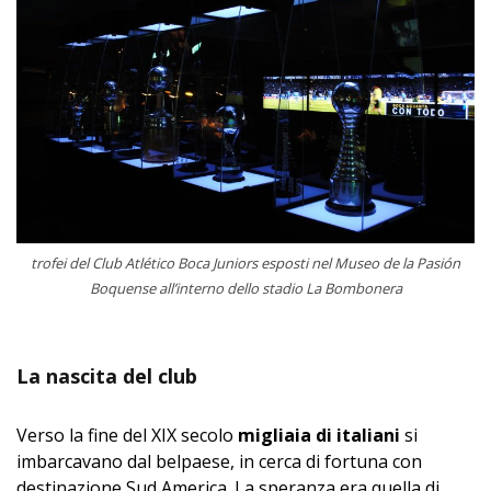
trofei del Club Atlético Boca Juniors esposti nel
Museo de la Pasión
Boquense
all’interno dello stadio La Bombonera
La nascita del club
Verso la fine del XIX secolo
migliaia di italiani
si
imbarcavano dal belpaese, in cerca di fortuna con
destinazione Sud America. La speranza era quella di