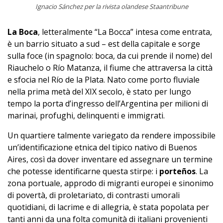
Ignacio Sánchez per la rivista olandese
Staantribune
La Boca
, letteralmente “La Bocca” intesa come entrata,
è un barrio situato a sud – est della capitale e sorge
sulla foce (in spagnolo: boca, da cui prende il nome) del
Riauchelo o Río Matanza, il fiume che attraversa la città
e sfocia nel Río de la Plata. Nato come porto fluviale
nella prima metà del XIX secolo, è stato per lungo
tempo la porta d’ingresso dell’Argentina per milioni di
marinai, profughi, delinquenti e immigrati.
Un quartiere talmente variegato da rendere impossibile
un’identificazione etnica del tipico nativo di Buenos
Aires, così da dover inventare ed assegnare un termine
che potesse identificarne questa stirpe: i
porteños
. La
zona portuale, approdo di migranti europei e sinonimo
di povertà, di proletariato, di contrasti umorali
quotidiani, di lacrime e di allegria, è stata popolata per
tanti anni da una folta comunità di italiani provenienti