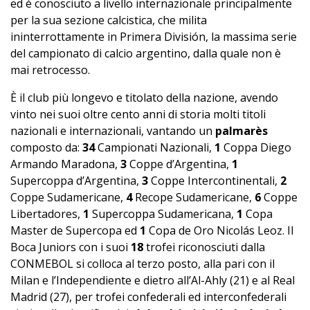
ed è conosciuto a livello internazionale principalmente
per la sua sezione calcistica, che milita
ininterrottamente in Primera División, la massima serie
del campionato di calcio argentino, dalla quale non è
mai retrocesso.
È il club più longevo e titolato della nazione, avendo
vinto nei suoi oltre cento anni di storia molti titoli
nazionali e internazionali, vantando un
palmarès
composto da:
34
Campionati Nazionali,
1
Coppa Diego
Armando Maradona,
3
Coppe d’Argentina,
1
Supercoppa d’Argentina,
3
Coppe Intercontinentali,
2
Coppe Sudamericane,
4
Recope Sudamericane,
6
Coppe
Libertadores,
1
Supercoppa Sudamericana,
1
Copa
Master de Supercopa ed
1
Copa de Oro Nicolás Leoz. Il
Boca Juniors con i suoi
18
trofei riconosciuti dalla
CONMEBOL si colloca al terzo posto, alla pari con il
Milan e l’Independiente e dietro all’Al-Ahly (21) e al Real
Madrid (27), per trofei confederali ed interconfederali