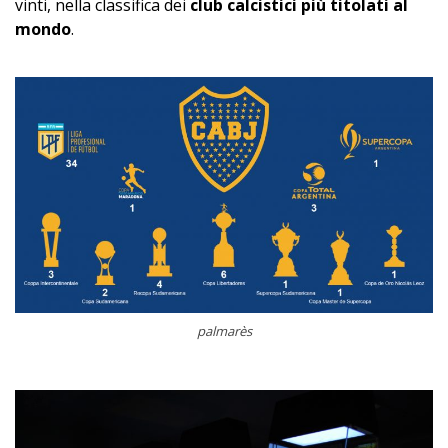
vinti, nella classifica dei
club calcistici più titolati al
mondo
.
palmarès