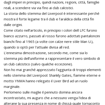
dagli imperi in principio, quindi nazioni, regioni, città, famiglie
reali, a scendere via via fino ai club calcistici.
La storia dello stemma del Liverpool è interessante perché
mostra il forte legame tra il club e l’araldica della città fin
dalle origini.
Come citato nell’articolo, in principio i colori dell LFC furono
bianco azzurro, passati al rosso furono adottati pantaloncini
bianchi fino al 1965 (a volte con calze nere stile Man U.),
quando si optò per l’attuale divisa all red.
L’ennesima dimostrazione, secondo me, come sia lo
stemma più dell’uniforme a rappresentare il vero simbolo di
un club calcistico (salvo qualche eccezione).
Non ho mai granché apprezzato l’aggiunta di troppi elementi
nello stemma del Liverpool: Shankly Gates, fiamme eterne e
motto YNWA hanno relegato il Liver Bird ad un ruolo
marginale.
Perlomeno sulle maglie il pennuto domina ancora
incontrastato, mi auguro che a nessuno venga l’idea di
alterane la sua presenza in nome di chissà quale tornaconto