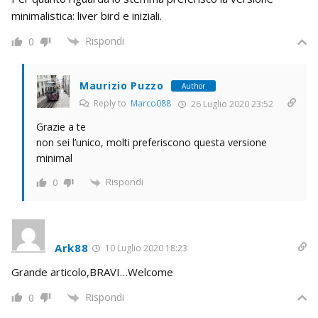
minimalistica: liver bird e iniziali.
Rispondi
0
Maurizio Puzzo
Author
Reply to
Marco088
26 Luglio 2020 23:52
Grazie a te
non sei l’unico, molti preferiscono questa versione
minimal
Rispondi
0
Ark88
10 Luglio 2020 18:23
Grande articolo,BRAVI…Welcome
Rispondi
0