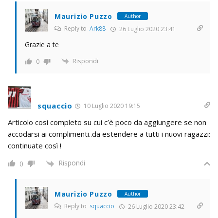
Maurizio Puzzo
Author
Reply to
Ark88
26 Luglio 2020 23:41
Grazie a te
Rispondi
0
squaccio
10 Luglio 2020 19:15
Articolo così completo su cui c’è poco da aggiungere se non
accodarsi ai complimenti..da estendere a tutti i nuovi ragazzi:
continuate così !
Rispondi
0
Maurizio Puzzo
Author
Reply to
squaccio
26 Luglio 2020 23:42