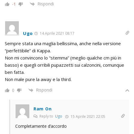
Rispondi
-1
Ugo
14 Aprile 2021 08:17
Sempre stata una maglia bellissima, anche nella versione
“perfettibile” di Kappa.
Non mi convincono lo “stemma” (meglio qualche cm più in
basso) e quegli orribili pupazzetti sui calzoncini, comunque
ben fatta.
Non male pure la away e la third.
Rispondi
0
Ram On
Reply to
Ugo
15 Aprile 2021 22:05
Completamente d’accordo