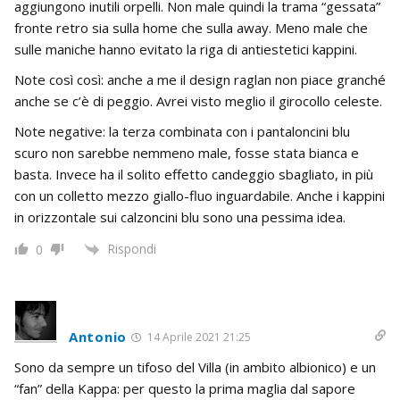
aggiungono inutili orpelli. Non male quindi la trama “gessata”
fronte retro sia sulla home che sulla away. Meno male che
sulle maniche hanno evitato la riga di antiestetici kappini.
Note così così: anche a me il design raglan non piace granché
anche se c’è di peggio. Avrei visto meglio il girocollo celeste.
Note negative: la terza c
ombinata con i pantaloncini blu
scuro non sarebbe nemmeno male, fosse stata bianca e
basta. Invece ha i
l solito effetto candeggio sbagliato, in più
con un colletto mezzo giallo-fluo inguardabile. Anche i kappini
in orizzontale sui calzoncini blu sono una pessima idea.
Rispondi
0
Antonio
14 Aprile 2021 21:25
Sono da sempre un tifoso del Villa (in ambito albionico) e un
“fan” della Kappa: per questo la prima maglia dal sapore