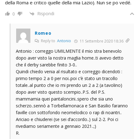
della Roma e critico quelle della mia Lazio). Nun se po vedé.
Rispondi
0
Romeo
Reply to
Antonio
11 Settembre 2020 18:36
Antonio : correggo UMILMENTE il mio stra benevolo
dopo aver visto la nostra maglia home..ti avevo detto
che il derby sarebbe finito 3-0..
Quindi chiedo venia al risultato e correggo dicendoti :
primo tempo 2 a 0 per noi..poi c’è stato un tracollo
totale..al punto che io mi prendo un 2 a 2 (a tavolino)
dopo aver visto questo scempio..P.S. del P.S.
mammamia quei pantaloncini..spero che sia uno
scherzo..sennò a Torbellamonaca e San Basilio faranno
faville con sottofondo neomelodico o rap di noantri..
Ariciao e chiuderei (se sei d’accordo..) sul 2-2. Poi ci
rivediamo seriamente a gennaio 2021..;)
R.