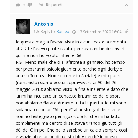
Rispondi
0
Antonio
Reply to
Romeo
13 Settembre 2020 16:04
Io questa maglia l’avevo vista in alcuni leak e la rimonta
al 2-2 te l’avevo profetizzata: pensavo anche di scriverti
qui ma non ho voluto infierire. 😀
P.S.: Meno male che ci si affronta a gennaio, ho tempo
per prepararmi psicologicamente perché ogni derby è
una sofferenza. Non so come io (laziale) e mio padre
(romanista) siamo potuti sopravvivere ai 90’ del 26
maggio 2013: abbiamo visto la finale insieme e dato che
lui mi ha inculcato un concetto britannico dello sport
non abbiamo fiatato durante tutta la partita; io mi sono
sbilanciato con un “Ah però!” al nostro gol decisivo e
non ho festeggiato per riguardo a lui che mi ha fatto i
complimenti ma dentro di sé stava tirando giù tutti gli
dèi dell’Olimpo. Che bello sarebbe un calcio sempre così
e grazie ai redattori di questo blog perché in questo