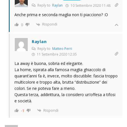
Reply to
Raylan
10 Settembre 2020 11:48
Anche prima e seconda maglia non ti piacciono? :O
Rispondi
0
Raylan
Reply to
Matteo Perri
11 Settembre 2020 12:35
La away è buona, sobria ed elegante.
La home, ispirata alla famosa maglia ghiaccolo di
quarant’anni fa è, invece, molto discutibile: fascia troppo
multicolore e troppo alta, brutta “distribuzione” dei
colori. Se ne poteva fare a meno.
Questa terza, addirittura, la considero un’offesa a tifosi
e società.
Rispondi
-1