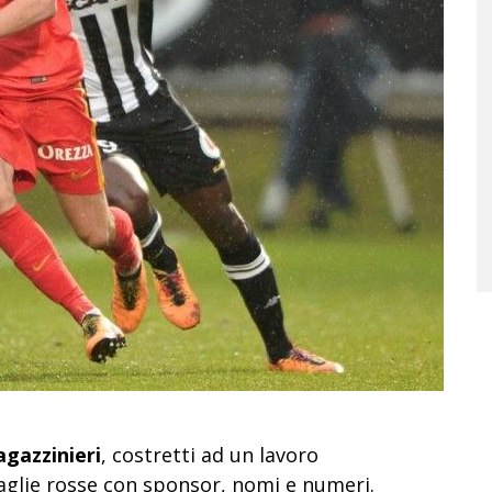
gazzinieri
, costretti ad un lavoro
glie rosse con sponsor, nomi e numeri.