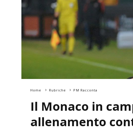
Home
Rubriche
PM Racconta
Il Monaco in cam
allenamento cont