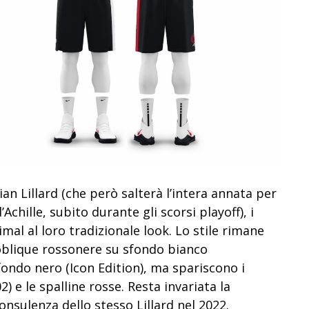
an Lillard (che però salterà l’intera annata per
chille, subito durante gli scorsi playoff), i
mal al loro tradizionale look. Lo stile rimane
 oblique rossonere su sfondo bianco
fondo nero (Icon Edition), ma spariscono i
2) e le spalline rosse. Resta invariata la
onsulenza dello stesso Lillard nel 2022.