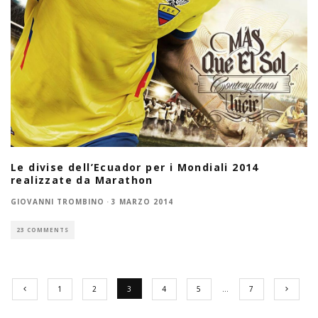
Le divise dell’Ecuador per i Mondiali 2014
realizzate da Marathon
GIOVANNI TROMBINO
·
3 MARZO 2014
23 COMMENTS
1
2
3
4
5
…
7