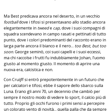
Ma Best predicava ancora nel deserto, in un vecchio
football
dove i tifosi si presentavano allo stadio ancora
elegantemente in
tweed
e
cap
, dove i suoi compagni di
squadra scendevano in campo rasati e pettinati di tutto
punto, dove i colori predominanti del racconto erano in
larga parte ancora il bianco e il nero…
too Best, but too
soon
. George seminò, coi suoi capelli e i suoi eccessi,
ma chi raccolse i frutti fu indubbiamente Johan, l’uomo
giusto al momento giusto. Il momento di aprire una
nuova era, calcistica e non.
Con Cruijff si entrò prepotentemente in un futuro che
per calciatori e tifosi, ebbe il sapore dello sbarco sulla
Luna. Erano gli anni 70, un decennio che cambiò per
sempre il nostro modo di vedere lo sport, il calcio più di
tutto. Proprio gli occhi furono i primi sensi a percepire
un colorato vento di novità… quella palla che da sempre