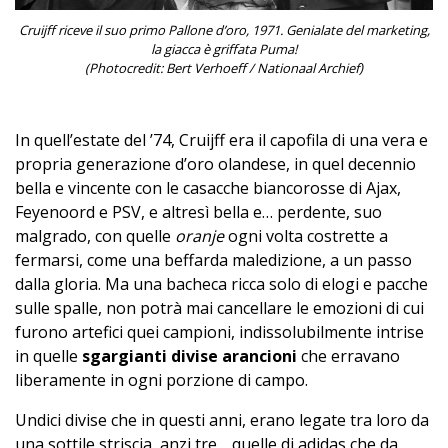
Cruijff riceve il suo primo Pallone d’oro, 1971. Genialate del marketing,
la giacca è griffata Puma!
(Photocredit: Bert Verhoeff / Nationaal Archief)
In quell’estate del ’74, Cruijff era il capofila di una vera e
propria generazione d’oro olandese, in quel decennio
bella e vincente con le casacche biancorosse di Ajax,
Feyenoord e PSV, e altresì bella e… perdente, suo
malgrado, con quelle
oranje
ogni volta costrette a
fermarsi, come una beffarda maledizione, a un passo
dalla gloria. Ma una bacheca ricca solo di elogi e pacche
sulle spalle, non potrà mai cancellare le emozioni di cui
furono artefici quei campioni, indissolubilmente intrise
in quelle
sgargianti divise arancioni
che erravano
liberamente in ogni porzione di campo.
Undici divise che in questi anni, erano legate tra loro da
una sottile striscia, anzi tre… quelle di adidas che da