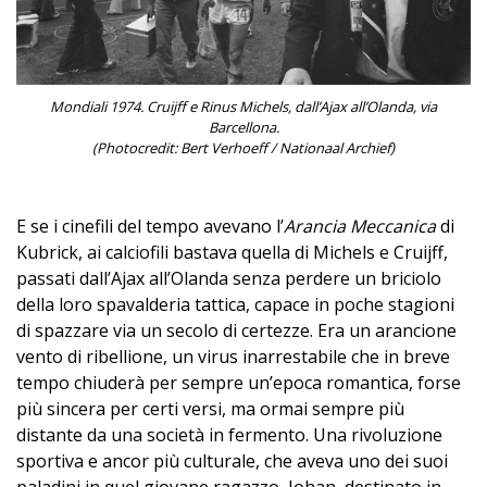
Mondiali 1974. Cruijff e Rinus Michels, dall’Ajax all’Olanda, via
Barcellona.
(Photocredit: Bert Verhoeff / Nationaal Archief)
E se i cinefili del tempo avevano l’
Arancia Meccanica
di
Kubrick, ai calciofili bastava quella di Michels e Cruijff,
passati dall’Ajax all’Olanda senza perdere un briciolo
della loro spavalderia tattica, capace in poche stagioni
di spazzare via un secolo di certezze. Era un arancione
vento di ribellione, un virus inarrestabile che in breve
tempo chiuderà per sempre un’epoca romantica, forse
più sincera per certi versi, ma ormai sempre più
distante da una società in fermento. Una rivoluzione
sportiva e ancor più culturale, che aveva uno dei suoi
paladini in quel giovane ragazzo, Johan, destinato in