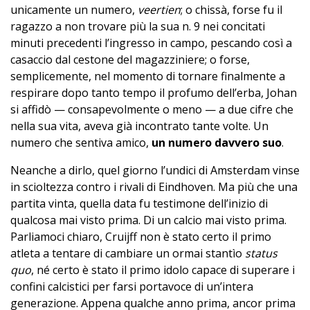
unicamente un
numero,
veertien
; o chissà, forse fu il
ragazzo a non trovare più la sua n. 9 nei concitati
minuti precedenti l’ingresso in campo, pescando così a
casaccio dal cestone del magazziniere; o forse,
semplicemente, nel momento di tornare finalmente a
respirare dopo tanto tempo il profumo dell’erba, Johan
si affidò — consapevolmente o meno — a due cifre che
nella sua vita, aveva già incontrato tante volte. Un
numero che sentiva amico,
un numero davvero suo
.
Neanche a dirlo, quel giorno l’undici di Amsterdam vinse
in scioltezza contro i rivali di Eindhoven. Ma più che una
partita vinta, quella data fu testimone dell’inizio di
qualcosa mai visto prima. Di un calcio mai visto prima.
Parliamoci chiaro, Cruijff non è stato certo il primo
atleta a tentare di cambiare un ormai stantìo
status
quo
, né certo è stato il primo idolo capace di superare i
confini calcistici per farsi portavoce di un’intera
generazione. Appena qualche anno prima, ancor prima