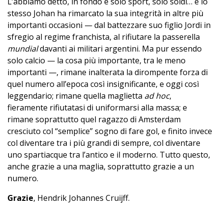
L’abbiamo detto, in fondo è solo sport, solo soldi… e lo
stesso Johan ha rimarcato la sua integrità in altre più
importanti occasioni — dal battezzare suo figlio Jordi in
sfregio al regime franchista, al rifiutare la passerella
mundial
davanti ai militari argentini. Ma pur essendo
solo calcio — la cosa più importante, tra le meno
importanti —, rimane inalterata la dirompente forza di
quel numero all’epoca così insignificante, e oggi così
leggendario; rimane quella maglietta
ad hoc
,
fieramente rifiutatasi di uniformarsi alla massa; e
rimane soprattutto quel ragazzo di Amsterdam
cresciuto col “semplice” sogno di fare gol, e finito invece
col diventare tra i più grandi di sempre, col diventare
uno spartiacque tra l’antico e il moderno. Tutto questo,
anche grazie a una maglia, soprattutto grazie a un
numero.
Grazie
, Hendrik Johannes Cruijff.