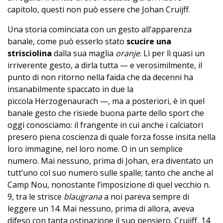
capitolo, questi non può essere che Johan Cruijff.
Una storia cominciata con un gesto all’apparenza
banale, come può esserlo stato
scucire una
strisciolina
dalla sua maglia
oranje
. Lì per lì quasi un
irriverente gesto, a dirla tutta — e verosimilmente, il
punto di non ritorno nella faida che da decenni ha
insanabilmente spaccato in due la
piccola
Herzogenaurach
—, ma a posteriori, è in quel
banale gesto che risiede buona parte dello sport che
oggi conosciamo: il frangente in cui anche i calciatori
presero piena coscienza di quale forza fosse insita nella
loro immagine, nel loro nome. O in un semplice
numero. Mai nessuno, prima di Johan, era diventato un
tutt’uno col suo numero sulle spalle; tanto che anche al
Camp Nou, nonostante l’imposizione di quel vecchio n.
9, tra le strisce
blaugrana
a noi pareva sempre di
leggere un 14. Mai nessuno, prima di allora, aveva
difeso con tanta ostinazione il suo pensiero. Cruijff, 14