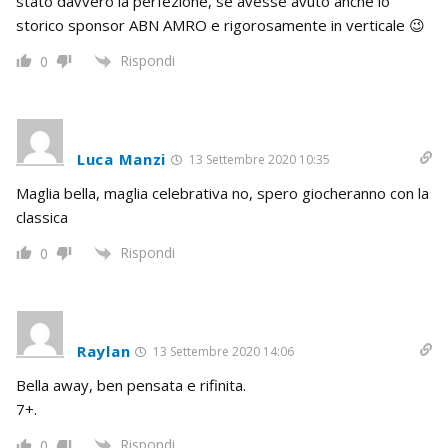
stato davvero la perfezione, se avesse avuto anche lo
storico sponsor ABN AMRO e rigorosamente in verticale 😉
Rispondi
0
Luca Manzi
13 Settembre 2020 10:35
Maglia bella, maglia celebrativa no, spero giocheranno con la
classica
Rispondi
0
Raylan
13 Settembre 2020 14:06
Bella away, ben pensata e rifinita.
7+.
Rispondi
0