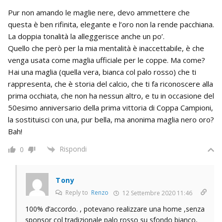
Pur non amando le maglie nere, devo ammettere che
questa è ben rifinita, elegante e l’oro non la rende pacchiana.
La doppia tonalità la alleggerisce anche un po’.
Quello che però per la mia mentalità è inaccettabile, è che
venga usata come maglia ufficiale per le coppe. Ma come?
Hai una maglia (quella vera, bianca col palo rosso) che ti
rappresenta, che è storia del calcio, che ti fa riconoscere alla
prima occhiata, che non ha nessun altro, e tu in occasione del
50esimo anniversario della prima vittoria di Coppa Campioni,
la sostituisci con una, pur bella, ma anonima maglia nero oro?
Bah!
Rispondi
0
Tony
Reply to
Renzo
12 Settembre 2020 11:46
100% d’accordo. , potevano realizzare una home ,senza
sponsor col tradizionale palo rosso su sfondo bianco,