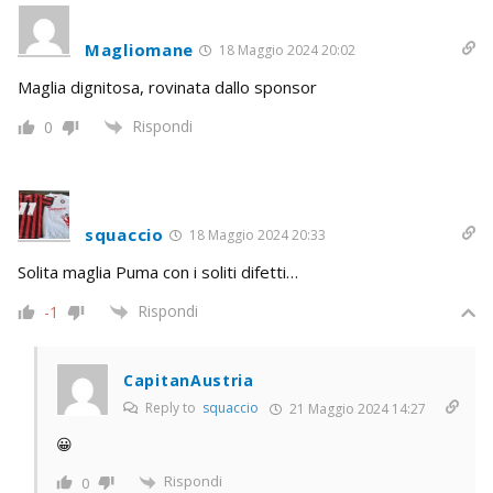
Magliomane
18 Maggio 2024 20:02
Maglia dignitosa, rovinata dallo sponsor
Rispondi
0
squaccio
18 Maggio 2024 20:33
Solita maglia Puma con i soliti difetti…
Rispondi
-1
CapitanAustria
Reply to
squaccio
21 Maggio 2024 14:27
😀
Rispondi
0