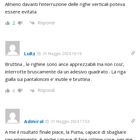
Almeno davanti l’interruzione delle righe verticali poteva
essere evitata
Rispondi
2
LuRz
31 Maggio 2024 16:19
Bruttina , le righine sono ance apprezzabili ma non cosi’,
interrotte bruscamente da un adesivo quadrato . La riga
gialla sui pantaloncini e’ inutile e bruttina .
Rispondi
0
Admiral
31 Maggio 2024 17:53
A me il risultato finale piace, la Puma, capace di sbagliare
pesantemente, è anche capace di fare ottime cose, per me