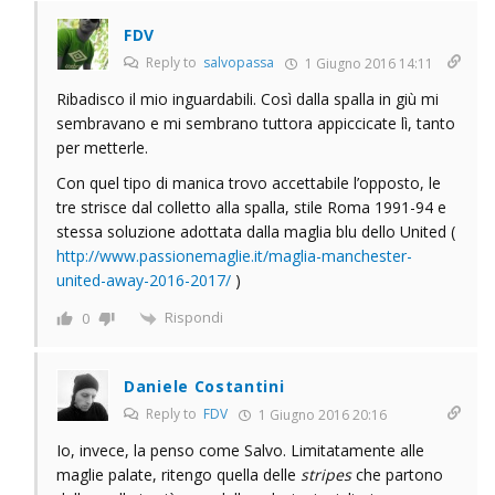
FDV
Reply to
salvopassa
1 Giugno 2016 14:11
Ribadisco il mio inguardabili. Così dalla spalla in giù mi
sembravano e mi sembrano tuttora appiccicate lì, tanto
per metterle.
Con quel tipo di manica trovo accettabile l’opposto, le
tre strisce dal colletto alla spalla, stile Roma 1991-94 e
stessa soluzione adottata dalla maglia blu dello United (
http://www.passionemaglie.it/maglia-manchester-
united-away-2016-2017/
)
Rispondi
0
Daniele Costantini
Reply to
FDV
1 Giugno 2016 20:16
Io, invece, la penso come Salvo. Limitatamente alle
maglie palate, ritengo quella delle
stripes
che partono