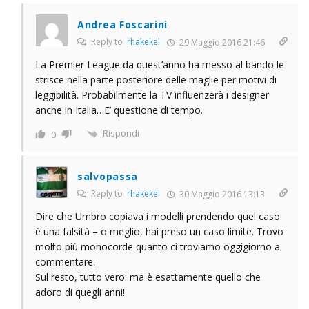
Andrea Foscarini
Reply to
rhakekel
29 Maggio 2016 21:46
La Premier League da quest’anno ha messo al bando le
strisce nella parte posteriore delle maglie per motivi di
leggibilità. Probabilmente la TV influenzerà i designer
anche in Italia…E’ questione di tempo.
Rispondi
0
salvopassa
Reply to
rhakekel
30 Maggio 2016 13:13
Dire che Umbro copiava i modelli prendendo quel caso
è una falsità – o meglio, hai preso un caso limite. Trovo
molto più monocorde quanto ci troviamo oggigiorno a
commentare.
Sul resto, tutto vero: ma è esattamente quello che
adoro di quegli anni!