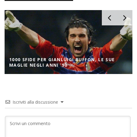
GIANLUIGI BUFFON, LE SUE
ROMA E INTER 1994
NI ’90
MAGLIE INVERTITE
Iscriviti alla discussione