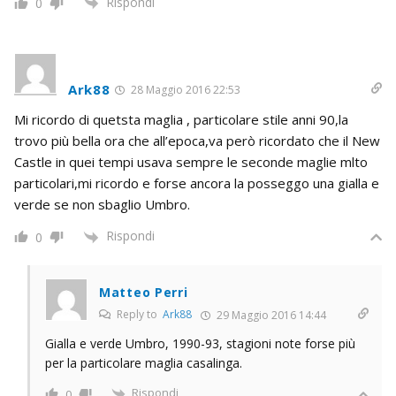
Rispondi
0
Ark88
28 Maggio 2016 22:53
Mi ricordo di quetsta maglia , particolare stile anni 90,la
trovo più bella ora che all’epoca,va però ricordato che il New
Castle in quei tempi usava sempre le seconde maglie mlto
particolari,mi ricordo e forse ancora la posseggo una gialla e
verde se non sbaglio Umbro.
Rispondi
0
Matteo Perri
Reply to
Ark88
29 Maggio 2016 14:44
Gialla e verde Umbro, 1990-93, stagioni note forse più
per la particolare maglia casalinga.
Rispondi
0