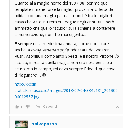
Quanto alla maglia home del 1997-98, per me quel
template rimane forse la miglior prova mai offerta da
adidas con una maglia palata – nonché tra le migliori
casacche viste in Premier League negli anni ’90 -; però
ammetto che quello “scudo” sulla schiena a contenere
la numerazione, non l’ho mai digerito…
E sempre nella medesima annata, come non citare
anche la away
venetian style
indossata da Shearer,
Rush, Asprilla, il compianto Speed.. e il nostro Pistone 🙂
. Lo so, in realtà quella maglia non era nera bensì blu
scuro: ma in campo, mi dava sempre l’idea di qualcosa
di “lagunare”… 😀
http://kkcdn-
static.kaskus.co.id/images/2013/02/04/3347131_201302
04012557.jpg
Rispondi
0
salvopassa