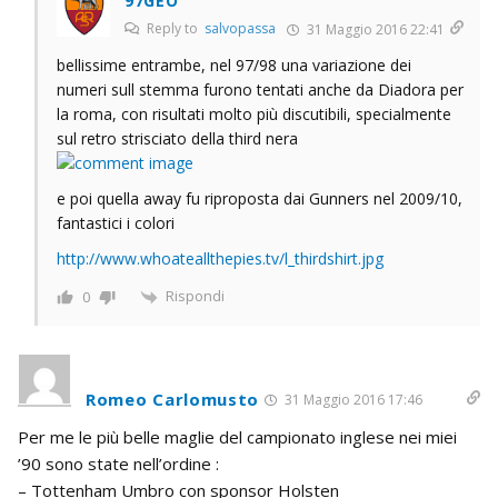
97GEO
Reply to
salvopassa
31 Maggio 2016 22:41
bellissime entrambe, nel 97/98 una variazione dei
numeri sull stemma furono tentati anche da Diadora per
la roma, con risultati molto più discutibili, specialmente
sul retro strisciato della third nera
e poi quella away fu riproposta dai Gunners nel 2009/10,
fantastici i colori
http://www.whoateallthepies.tv/l_thirdshirt.jpg
Rispondi
0
Romeo Carlomusto
31 Maggio 2016 17:46
Per me le più belle maglie del campionato inglese nei miei
’90 sono state nell’ordine :
– Tottenham Umbro con sponsor Holsten