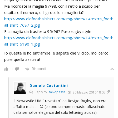
Ma ricordate la maglia 97/98, con il retro a scudo per
ospitare il numero, e il girocollo in maglieria?
http://www.oldfootballshirts.com/img/shirts/14/extra_footb
all_shirt_7687_2.jpg
E la maglia da trasferta 95/96? Puro rugby style
http://www.oldfootballshirts.com/img/shirts/14/extra_footb
all_shirt_6190_1.jpg
Io queste le ho entrambe, e sapete che vi dico, mo’ cerco
pure quella azzurra!
Rispondi
0
Daniele Costantini
Reply to
salvopassa
30 Maggio 2016 18:05
Il Newcastle Utd “travestito” da Rovigo Rugby, non era
affatto male … 😉 (e sono sempre rimasto affascinato
dalla semplice eleganza del solo lettering adidas).