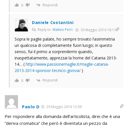
Rispondi
0
Daniele Costantini
Reply to
Matteo Perri
30 Maggio 2016 18:11
Sopra le paglie palate, ho sempre trovato l’asimmetria
un qualcosa di completamente fuori luogo; in questo
senso, fui il primo a sorprendermi quando,
inaspettatamente, apprezzai la home del Catania 2013-
14… (
http://www.passionemaglie.it/maglie-catania-
2013-2014-sponsor-tecnico-givova/
)
Rispondi
0
Paolo D
29 Maggio 2016 12:09
Per rispondere alla domanda dell’articolista, direi che è una
“deriva cromatica” che però è diventata un pezzo da