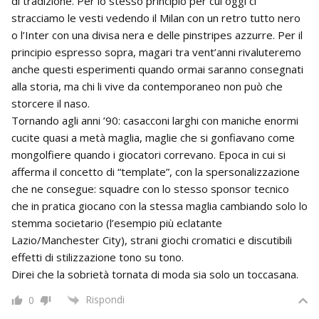
di tradizione. Per lo stesso principio per cui oggi ci
stracciamo le vesti vedendo il Milan con un retro tutto nero
o l’Inter con una divisa nera e delle pinstripes azzurre. Per il
principio espresso sopra, magari tra vent’anni rivaluteremo
anche questi esperimenti quando ormai saranno consegnati
alla storia, ma chi li vive da contemporaneo non può che
storcere il naso.
Tornando agli anni ’90: casacconi larghi con maniche enormi
cucite quasi a metà maglia, maglie che si gonfiavano come
mongolfiere quando i giocatori correvano. Epoca in cui si
afferma il concetto di “template”, con la spersonalizzazione
che ne consegue: squadre con lo stesso sponsor tecnico
che in pratica giocano con la stessa maglia cambiando solo lo
stemma societario (l’esempio più eclatante
Lazio/Manchester City), strani giochi cromatici e discutibili
effetti di stilizzazione tono su tono.
Direi che la sobrietà tornata di moda sia solo un toccasana.
Rispondi
0