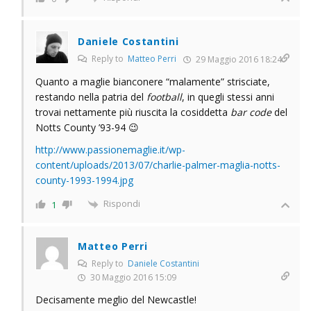
Daniele Costantini
Reply to
Matteo Perri
29 Maggio 2016 18:24
Quanto a maglie bianconere “malamente” strisciate,
restando nella patria del
football
, in quegli stessi anni
trovai nettamente più riuscita la cosiddetta
bar code
del
Notts County ’93-94 😉
http://www.passionemaglie.it/wp-
content/uploads/2013/07/charlie-palmer-maglia-notts-
county-1993-1994.jpg
Rispondi
1
Matteo Perri
Reply to
Daniele Costantini
30 Maggio 2016 15:09
Decisamente meglio del Newcastle!