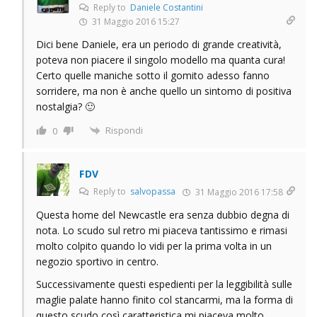
Reply to
Daniele Costantini
31 Maggio 2016 15:27
Dici bene Daniele, era un periodo di grande creatività,
poteva non piacere il singolo modello ma quanta cura!
Certo quelle maniche sotto il gomito adesso fanno
sorridere, ma non è anche quello un sintomo di positiva
nostalgia? 🙂
Rispondi
0
FDV
Reply to
salvopassa
31 Maggio 2016 17:58
Questa home del Newcastle era senza dubbio degna di
nota. Lo scudo sul retro mi piaceva tantissimo e rimasi
molto colpito quando lo vidi per la prima volta in un
negozio sportivo in centro.
Successivamente questi espedienti per la leggibilità sulle
maglie palate hanno finito col stancarmi, ma la forma di
questo scudo così caratteristica mi piaceva molto.