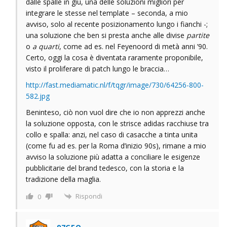
dalle spalle in giù, una delle soluzioni migliori per
integrare le stesse nel template – seconda, a mio
avviso, solo al recente posizionamento lungo i fianchi -;
una soluzione che ben si presta anche alle divise
partite
o
a quarti
, come ad es. nel Feyenoord di metà anni ’90.
Certo, oggi la cosa è diventata raramente proponibile,
visto il proliferare di patch lungo le braccia…
http://fast.mediamatic.nl/f/tqgr/image/730/64256-800-
582.jpg
Beninteso, ciò non vuol dire che io non apprezzi anche
la soluzione opposta, con le strisce adidas racchiuse tra
collo e spalla: anzi, nel caso di casacche a tinta unita
(come fu ad es. per la Roma d’inizio 90s), rimane a mio
avviso la soluzione più adatta a conciliare le esigenze
pubblicitarie del brand tedesco, con la storia e la
tradizione della maglia.
Rispondi
0