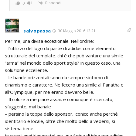
Rispondi
0
salvopassa
30 Maggio 2016 13:21
Per me, una divisa eccezionale. Nell’ordine:
– l’utilizzo del logo da parte di adidas come elemento
strutturale del template. chi è che può vantare una simile
“arma” nel mondo dello sport style? in questo caso, una
soluzione eccellente.
– le bande orizzontali sono da sempre sintomo di
dinamismo e carattere. Ne fecero una simile al Panatha e
all’Olympique, per me erano davvero belle.
– Il colore a me piace assai, e comunque è ricercato,
sfuggente, mai banale
– persino la toppa dello sponsor, iconico anche perché
identitario e locale, oltre che molto bello a vedersi, si
sistema bene.
In quegli anni Newcastel era una fucina di idee per adidas.