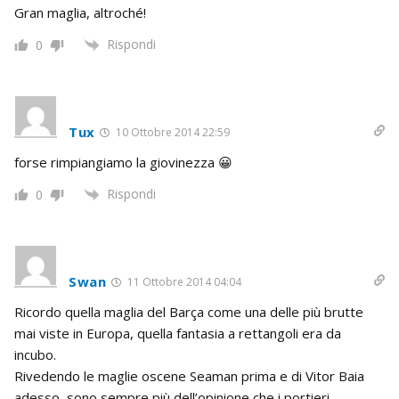
Gran maglia, altroché!
Rispondi
0
Tux
10 Ottobre 2014 22:59
forse rimpiangiamo la giovinezza 😀
Rispondi
0
Swan
11 Ottobre 2014 04:04
Ricordo quella maglia del Barça come una delle più brutte
mai viste in Europa, quella fantasia a rettangoli era da
incubo.
Rivedendo le maglie oscene Seaman prima e di Vitor Baia
adesso, sono sempre più dell’opinione che i portieri