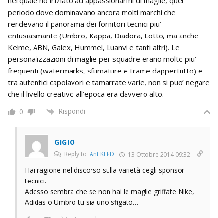
nel quale ho iniziato ad appassionarmi di maglie, quel
periodo dove dominavano ancora molti marchi che
rendevano il panorama dei fornitori tecnici piu’
entusiasmante (Umbro, Kappa, Diadora, Lotto, ma anche
Kelme, ABN, Galex, Hummel, Luanvi e tanti altri). Le
personalizzazioni di maglie per squadre erano molto piu’
frequenti (watermarks, sfumature e trame dappertutto) e
tra autentici capolavori e tamarrate varie, non si puo’ negare
che il livello creativo all’epoca era davvero alto.
Rispondi
0
GIGIO
Reply to
Ant KFRD
13 Ottobre 2014 09:32
Hai ragione nel discorso sulla varietà degli sponsor
tecnici.
Adesso sembra che se non hai le maglie griffate Nike,
Adidas o Umbro tu sia uno sfigato…