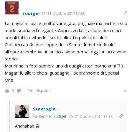
rudiger
11 Ottobre 2014 07:09
La maglia mi piace molto: variegata, originale ma anche a suo
modo sobria ed elegante. Apprezzo la citazione dei colori
sociali fatta evitando i soliti colletti o polsini bicolori.
Che peccato le due coppe della Samp sfumate in finale,
all’epoca sembravano un’occasione persa, oggi un’occasione
storica.
Mourinho in foto sembra uno di quegli attori porno anni ’70.
Magari fu allora che si guadagnò il soprannome di Special
One
Rispondi
0
Stavrogin
Reply to
rudiger
21 Ottobre 2014 18:18
Ahahahah 😀