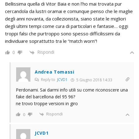
Bellissima quella di Vitor Baia e non l’ho mai trovata pur
cercandola da lustri oramai e comunque penso che le maglie
degli anni novanta, da collezionista, siano state le migliori
degli ultimi tempi come cura di particolari e fantasie… oggi
troppi falsi che purtroppo sono spesso difficilissimi da
individuare soprattutto tra le “match worn”!
Rispondi
0
Andrea Tomassi
Reply to
JCVD1
5 Giugno 2018 14:33
Perdonami. Sai darmi info utili su come riconoscere una
fake del barcellona del 95 96?
ne trovo troppe versioni in giro
Rispondi
0
JCVD1