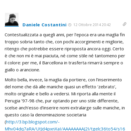
Daniele Costantini
12 Ottobre 2014 20:42
Contestualizzata a quegli anni, per l’epoca era una maglia fin
troppo sobria tanto che, con pochi accorgimenti e migliorie,
ritengo che potrebbe essere riproposta ancora oggi. Certo
è che non mi è mai piaciuta, né come stile né tantomeno per
il colore: per me, il Barcellona in trasferta rimarrà sempre o
giallo o arancione.
Molto bella, invece, la maglia da portiere, con l’inserimento
del nome che dà alle maniche quasi un effetto ‘zebrato’,
molto originale e bello a vedersi. Mi riporta alla mente il
Perugia ’97-98 che, pur optando per uno stile differente,
scelse anch’esso d’inserire nomi extralarge sulle maniche, in
questo caso la denominazione societaria
(
http://3.bp.blogspot.com/-
Mhv04dq7aRA/UtJd4pxnXaI/AAAAAAAAJ2I/tgelc36to54/s16