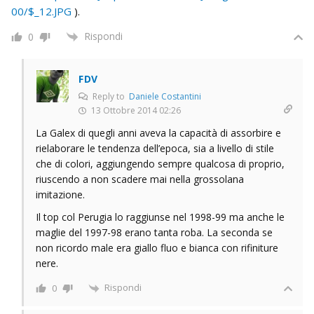
00/$_12.JPG
).
Rispondi
0
FDV
Reply to
Daniele Costantini
13 Ottobre 2014 02:26
La Galex di quegli anni aveva la capacità di assorbire e
rielaborare le tendenza dell’epoca, sia a livello di stile
che di colori, aggiungendo sempre qualcosa di proprio,
riuscendo a non scadere mai nella grossolana
imitazione.
Il top col Perugia lo raggiunse nel 1998-99 ma anche le
maglie del 1997-98 erano tanta roba. La seconda se
non ricordo male era giallo fluo e bianca con rifiniture
nere.
Rispondi
0