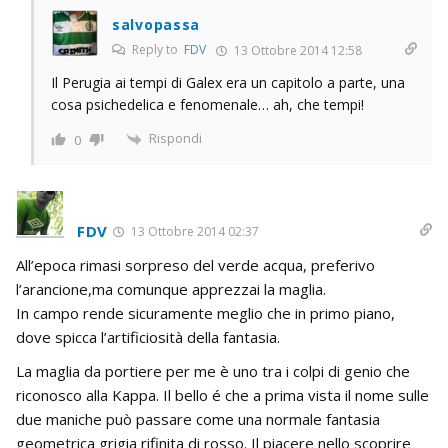
salvopassa
Reply to
FDV
13 Ottobre 2014 12:58
Il Perugia ai tempi di Galex era un capitolo a parte, una
cosa psichedelica e fenomenale… ah, che tempi!
Rispondi
0
FDV
13 Ottobre 2014 02:37
All’epoca rimasi sorpreso del verde acqua, preferivo
l’arancione,ma comunque apprezzai la maglia.
In campo rende sicuramente meglio che in primo piano,
dove spicca l’artificiosità della fantasia.
La maglia da portiere per me è uno tra i colpi di genio che
riconosco alla Kappa. Il bello é che a prima vista il nome sulle
due maniche può passare come una normale fantasia
geometrica grigia rifinita di rosso. Il piacere nello scoprire