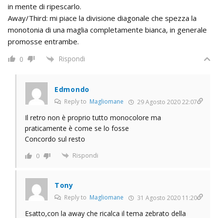
in mente di ripescarlo.
Away/Third: mi piace la divisione diagonale che spezza la
monotonia di una maglia completamente bianca, in generale
promosse entrambe.
Rispondi
0
Edmondo
Reply to
Magliomane
29 Agosto 2020 22:07
Il retro non è proprio tutto monocolore ma
praticamente è come se lo fosse
Concordo sul resto
Rispondi
0
Tony
Reply to
Magliomane
31 Agosto 2020 11:20
Esatto,con la away che ricalca il tema zebrato della