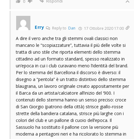
Rispondi
0
Erry
Reply to
Dan
17 Ottobre 2020 17:00
A dire il vero anche tra gli stemmi ovali classici non
mancano le “scopiazzature”, tuttavia il più delle volte si
tratta di uno stile che riporta elementi dello stemma
cittadino ad un formato standard, spesso realizzato in
un’epoca in cui i club curavano meno l’identità del brand.
Per lo stemma del Barcellona il discorso è diverso: il
disegno a “pentola” è un tratto distintivo dello stemma
blaugrana, un lavoro originale creato appositamente per
il Barca da un artista/calciatore all’inizio del ‘900. I
contenuti dello stemma hanno un senso preciso: croce
di San Giorgio (patrono della città) strisce giallo-rosse
strette della bandiera catalana, strisce più larghe con i
colori del club e un pallone di cuoio dell’epoca. Il
Sassuolo ha sostituito il pallone con la versione più
moderna a pentagoni neri e ha ricolorato lo stemma in