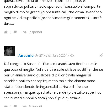
questa divisa, io la promuovo. Ripeto, semplice, e
soprattutto pulita: un solo sponsor, il sassuolo si comporta
meglio di molte grandi (o presunte tali) che ormai svendono
ogni cm2 di superficie (probabilmente giustamente) . Finchè
dura…..
Rispondi
0
Antonio
27 Novembre 2020 14:00
Dal congiunto Sassuolo-Puma mi aspettavo decisamente
qualcosa di meglio. Nulla da dire sulle strisce sottili (anche se
per un anniversario qualcosa di più originale magari si
sarebbe potuto concepire; meno male che almeno sono
state abbandonate le inguardabili strisce di diverso
spessore), ma quel quadratone verde (oltretutto superfluo
con numeri e nomi bianchi) non si può guardare.
Rispondi
0