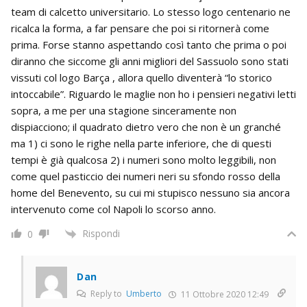
team di calcetto universitario. Lo stesso logo centenario ne
ricalca la forma, a far pensare che poi si ritornerà come
prima. Forse stanno aspettando così tanto che prima o poi
diranno che siccome gli anni migliori del Sassuolo sono stati
vissuti col logo Barça , allora quello diventerà “lo storico
intoccabile”. Riguardo le maglie non ho i pensieri negativi letti
sopra, a me per una stagione sinceramente non
dispiacciono; il quadrato dietro vero che non è un granché
ma 1) ci sono le righe nella parte inferiore, che di questi
tempi è già qualcosa 2) i numeri sono molto leggibili, non
come quel pasticcio dei numeri neri su sfondo rosso della
home del Benevento, su cui mi stupisco nessuno sia ancora
intervenuto come col Napoli lo scorso anno.
Rispondi
0
Dan
Reply to
Umberto
11 Ottobre 2020 12:49