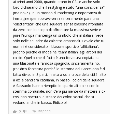
ai primi anni 2000, quando erano in C2…e anche solo
loro dichiarano che il restyling è stato “una coincidenza”
(ma no??!), in un mondo di marketing e importanza di
immagine (per sopravvivere) sinceramente pare una
“dilettantata” che una squadra senza blasone rifondata
da zero con lo scopo di affrontare la massima serie e
pure l’europa mantenga un simbolo che in italia si vede
solo nelle squadre da calcetto amatoriali. L’ovale che tu
nomini è considerato il blasone sportivo “all’italiana”,
proprio perché di moda nei team italiani agli arbori del
calcio. Quello che di fatto è una forzatura copiata da
una blasonata e famosa spagnola, sinceramente no.
(PS: dico forzatura perché lo stemma del Barcellona è di
fatto diviso in 3 parti, in alto a sx la croce della città, alto
a dx la bandiera catalana, in basso i colori della squadra.
A Sassuolo hanno riempito lo spazio alto a sx con lo
stemma comunale, non c’era più niente da mettere a dx
così han ripetuto le strisce dei colori sociali che si
vedono anche in basso. Ridicolo!
Rispondi
0