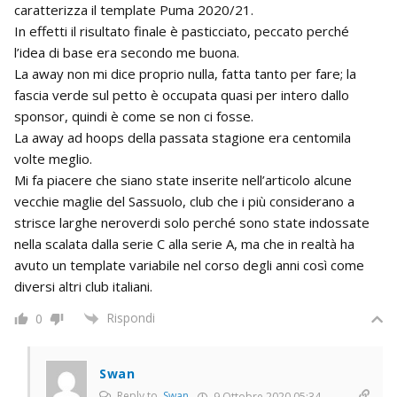
caratterizza il template Puma 2020/21.
In effetti il risultato finale è pasticciato, peccato perché
l’idea di base era secondo me buona.
La away non mi dice proprio nulla, fatta tanto per fare; la
fascia verde sul petto è occupata quasi per intero dallo
sponsor, quindi è come se non ci fosse.
La away ad hoops della passata stagione era centomila
volte meglio.
Mi fa piacere che siano state inserite nell’articolo alcune
vecchie maglie del Sassuolo, club che i più considerano a
strisce larghe neroverdi solo perché sono state indossate
nella scalata dalla serie C alla serie A, ma che in realtà ha
avuto un template variabile nel corso degli anni così come
diversi altri club italiani.
Rispondi
0
Swan
Reply to
Swan
9 Ottobre 2020 05:34