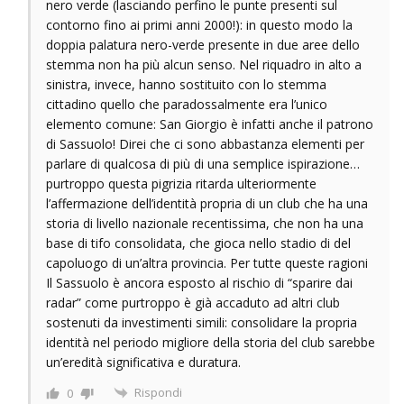
nero verde (lasciando perfino le punte presenti sul
contorno fino ai primi anni 2000!): in questo modo la
doppia palatura nero-verde presente in due aree dello
stemma non ha più alcun senso. Nel riquadro in alto a
sinistra, invece, hanno sostituito con lo stemma
cittadino quello che paradossalmente era l’unico
elemento comune: San Giorgio è infatti anche il patrono
di Sassuolo! Direi che ci sono abbastanza elementi per
parlare di qualcosa di più di una semplice ispirazione…
purtroppo questa pigrizia ritarda ulteriormente
l’affermazione dell’identità propria di un club che ha una
storia di livello nazionale recentissima, che non ha una
base di tifo consolidata, che gioca nello stadio di del
capoluogo di un’altra provincia. Per tutte queste ragioni
Il Sassuolo è ancora esposto al rischio di “sparire dai
radar” come purtroppo è già accaduto ad altri club
sostenuti da investimenti simili: consolidare la propria
identità nel periodo migliore della storia del club sarebbe
un’eredità significativa e duratura.
Rispondi
0