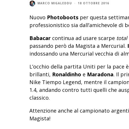
MARCO MIGALEDDU
·
18 OTTOBRE 2016
Nuovo
Photoboots
per questa settimana
professionistico sia dall’amichevole di 
Babacar
continua ad usare scarpe
total
passando però da Magista a Mercurial.
indossando una Mercurial vecchia di alm
L’occhio della partita Uniti per la pace 
brillanti,
Ronaldinho
e
Maradona
. Il p
Nike Tiempo Legend, mentre il campion
1.4, andando contro tutti quelli che au
classico.
Attenzione anche al campionato argent
Magista!