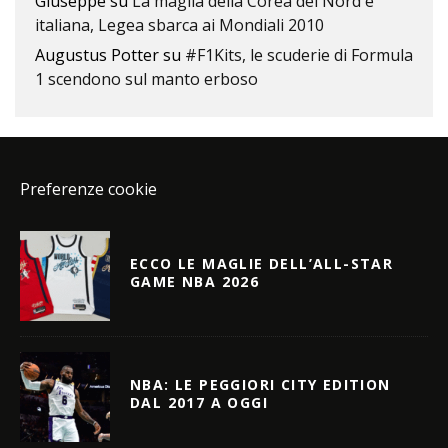
Giuseppe
su
La maglia della Corea del Nord è
italiana, Legea sbarca ai Mondiali 2010
Augustus Potter
su
#F1Kits, le scuderie di Formula
1 scendono sul manto erboso
Preferenze cookie
ECCO LE MAGLIE DELL’ALL-STAR
GAME NBA 2026
NBA: LE PEGGIORI CITY EDITION
DAL 2017 A OGGI