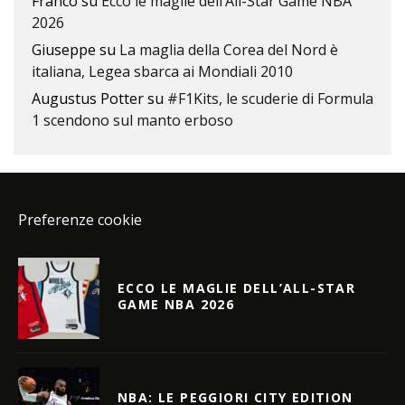
Franco
su
Ecco le maglie dell’All-Star Game NBA
2026
Giuseppe
su
La maglia della Corea del Nord è
italiana, Legea sbarca ai Mondiali 2010
Augustus Potter
su
#F1Kits, le scuderie di Formula
1 scendono sul manto erboso
Preferenze cookie
ECCO LE MAGLIE DELL’ALL-STAR
GAME NBA 2026
NBA: LE PEGGIORI CITY EDITION