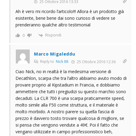
25 Ottobre 2016 13:33
Ah è vero mi ricordo l’articolo!!! Allora è un prodotto già
esistente, bene bene dai sono curioso di vedere se
prenderanno qualche altro testimonial
Rispondi
0
Marco Migaleddu
Reply to
Nick 88
25 Ottobre 2016 12:36
Ciao Nick, no in realtà è la medesima versione di
Decathlon, scarpa che tra l’altro abbiamo avuto modo di
provare proprio al Kipstadium in Francia, e dobbiamo
ammettere che tutti i pregiudizi su questo marchio sono
decaduti. La CLR 700 è una scarpa praticamente speed,
molto simile alla F50 come struttura, e il materiale è
molto morbido. A nostro parere su quella fascia di
prezzo è davvero tosto trovare qualcosa di migliore, se
si pensa che vengono vendute a 49€. Poi il fatto che
vengano utilizzate in campo professionistico beh,