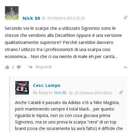
Nick 88
24 Ottobre 2016 22:23
Secondo voi le scarpe che a utilizzato Signorino sono le
stesse che vendono alla Decathlon oppure é una versione
qualitativamente superiore? Perché sarebbe davvero
strano l utilizzo tra i professionisti di una scarpa cosi
economica… Non che ci sia niente di male eh per carità…
Rispondi
0
Cesc Lampo
Reply to
Nick 88
25 Ottobre 2016 08:52
Anche Cataldi è passato da Adidas x16 a Nike Magista,
però mantenendo sempre il total black… per quanto
riguarda le Kipsta, non so con cosa giocava prima
Signorino, ma se uno prova la scarpa “vera” di un top
brand (cosa che sicuramente lui avrà fatto) è difficile che