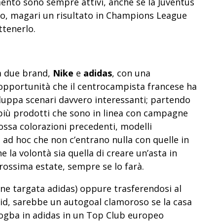
ento sono sempre attivi, anche se la Juventus
lo, magari un risultato in Champions League
ttenerlo.
ra due brand,
Nike
e
adidas
, con una
i opportunità che il centrocampista francese ha
iluppa scenari davvero interessanti; partendo
iù prodotti che sono in linea con campagne
dossa colorazioni precedenti, modelli
e ad hoc che non c’entrano nulla con quelle in
e la volontà sia quella di creare un’asta in
prossima estate, sempre se lo farà.
ne targata adidas) oppure trasferendosi al
d, sarebbe un autogoal clamoroso se la casa
Pogba in adidas in un Top Club europeo