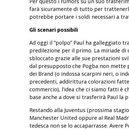
Per questo i rumors su un suo trasferim
farà sicuramente di tutto per trattener
potrebbe portare i soldi necessari a tra
Gli scenari possibili
Ad oggi il “polpo” Paul ha galleggiato t
predilezione per il primo. La miriade d
sbloccato grazie alle sue prestazioni sv
dal presupposto che Pogba non mette p
dei Brand (o indossa scarpini neri, o in
precedenti, addirittura colorazioni fatt
commercio), l’idea che ci siamo fatti è ch
base anche a dove si trasferirà Paul la 
Restando alla Juventus (prossima stagio
Manchester United oppure al Real Madri
tedesca non se lo accaparrasse. Avere 