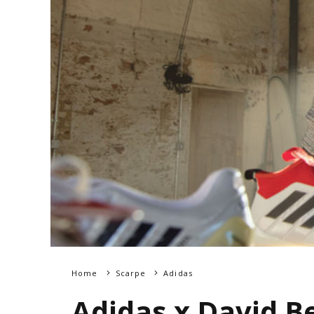
Home
Scarpe
Adidas
Adidas x David B