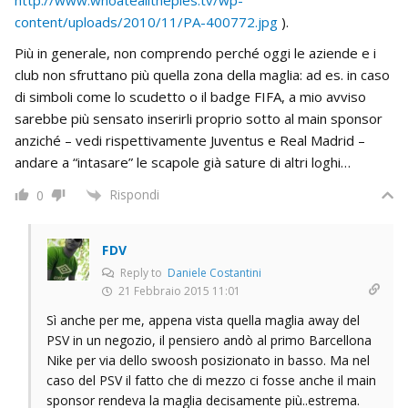
content/uploads/2010/11/PA-400772.jpg
).
Più in generale, non comprendo perché oggi le aziende e i
club non sfruttano più quella zona della maglia: ad es. in caso
di simboli come lo scudetto o il badge FIFA, a mio avviso
sarebbe più sensato inserirli proprio sotto al main sponsor
anziché – vedi rispettivamente Juventus e Real Madrid –
andare a “intasare” le scapole già sature di altri loghi…
Rispondi
0
FDV
Reply to
Daniele Costantini
21 Febbraio 2015 11:01
Sì anche per me, appena vista quella maglia away del
PSV in un negozio, il pensiero andò al primo Barcellona
Nike per via dello swoosh posizionato in basso. Ma nel
caso del PSV il fatto che di mezzo ci fosse anche il main
sponsor rendeva la maglia decisamente più..estrema.