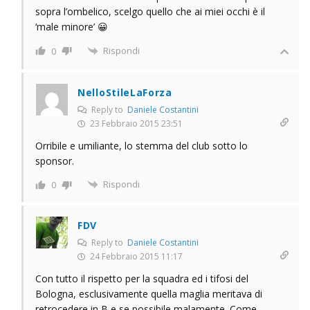
sopra l’ombelico, scelgo quello che ai miei occhi è il
‘male minore’ 😀
Rispondi
0
NelloStileLaForza
Reply to
Daniele Costantini
23 Febbraio 2015 23:51
Orribile e umiliante, lo stemma del club sotto lo
sponsor.
Rispondi
0
FDV
Reply to
Daniele Costantini
24 Febbraio 2015 11:17
Con tutto il rispetto per la squadra ed i tifosi del
Bologna, esclusivamente quella maglia meritava di
retrocedere in B e se possibile malamente. Come