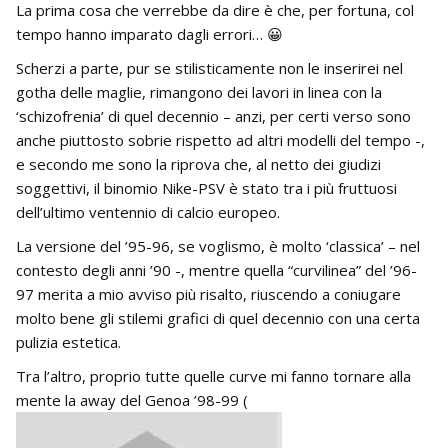
La prima cosa che verrebbe da dire è che, per fortuna, col
tempo hanno imparato dagli errori… 😀
Scherzi a parte, pur se stilisticamente non le inserirei nel
gotha delle maglie, rimangono dei lavori in linea con la
‘schizofrenia’ di quel decennio – anzi, per certi verso sono
anche piuttosto sobrie rispetto ad altri modelli del tempo -,
e secondo me sono la riprova che, al netto dei giudizi
soggettivi, il binomio Nike-PSV è stato tra i più fruttuosi
dell’ultimo ventennio di calcio europeo.
La versione del ’95-96, se voglismo, è molto ‘classica’ – nel
contesto degli anni ’90 -, mentre quella “curvilinea” del ’96-
97 merita a mio avviso più risalto, riuscendo a coniugare
molto bene gli stilemi grafici di quel decennio con una certa
pulizia estetica.
Tra l’altro, proprio tutte quelle curve mi fanno tornare alla
mente la away del Genoa ’98-99 (