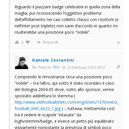
Riguardo il piazzare badge celebrativi in quella zona della
maglia, pur riconoscendo l’oggettivo problema
dell’affollamento nei casi colletto chiuso con i bottoni (o
nell’Inter post triplete) non sarei d’accordo in quanto mi
risulterebbe una posizione poco “nobile”.
Rispondi
0
Daniele Costantini
Reply to
FDV
23 Febbraio 2015 00:51
Comprendo le rimostranze circa una posizione poco
“nobile” – tra l’altro, qui sotto è stato ricordato il caso
del Bologna 2004-05 dove, sotto allo sponsor, venne
spostato addirittura lo stemma (
http://www.oldfootballshirts.com/img/shirts/1370/extra_
football_shirt_6022_1.jpg
) -; tuttavia, mettiamola così:
tra il vedere le scapole “intasate” da
loghi/stemmi/badge, e invece un petto più equilibrato
visivamente nonostante la presenza di simboli poco