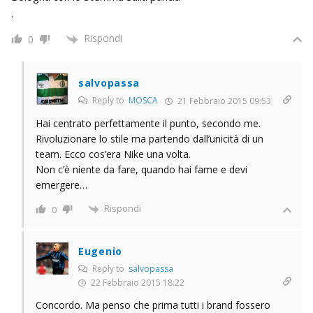
.
Rispondi
0
salvopassa
Reply to
MOSCA
21 Febbraio 2015 09:53
Hai centrato perfettamente il punto, secondo me.
Rivoluzionare lo stile ma partendo dall’unicità di un
team. Ecco cos’era Nike una volta.
Non c’è niente da fare, quando hai fame e devi
emergere…
Rispondi
0
Eugenio
Reply to
salvopassa
22 Febbraio 2015 18:22
Concordo. Ma penso che prima tutti i brand fossero