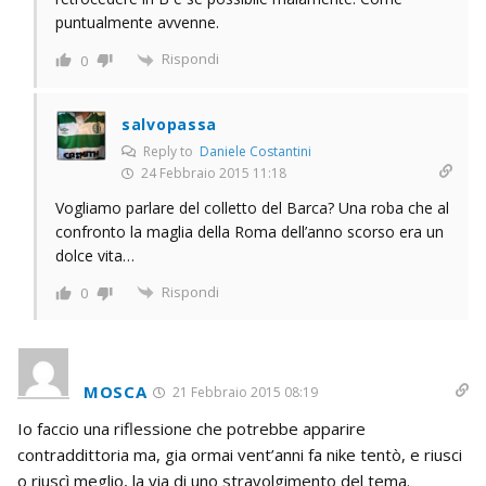
puntualmente avvenne.
Rispondi
0
salvopassa
Reply to
Daniele Costantini
24 Febbraio 2015 11:18
Vogliamo parlare del colletto del Barca? Una roba che al
confronto la maglia della Roma dell’anno scorso era un
dolce vita…
Rispondi
0
MOSCA
21 Febbraio 2015 08:19
Io faccio una riflessione che potrebbe apparire
contraddittoria ma, gia ormai vent’anni fa nike tentò, e riusci
o riuscì meglio, la via di uno stravolgimento del tema.