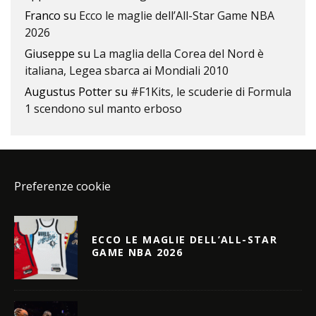
Franco
su
Ecco le maglie dell’All-Star Game NBA
2026
Giuseppe
su
La maglia della Corea del Nord è
italiana, Legea sbarca ai Mondiali 2010
Augustus Potter
su
#F1Kits, le scuderie di Formula
1 scendono sul manto erboso
Preferenze cookie
ECCO LE MAGLIE DELL’ALL-STAR
GAME NBA 2026