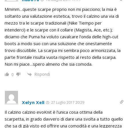
Mmmm…queste scarpe proprio non mi piacciono; la mia è
soltanto una valutazione estetica, trovo il calzino una via di
mezzo tra le scarpe tradizionali (Nike Tiempo per
intenderci) e le scarpe con il collare (Magista, Ace, etc.);
diciamo che Puma ha voluto cavalcare l’onda delle high-cut
boots a modo suo con una soluzione che onestamente
trovo discutibile. La scarpa mi sembra poco armonizzata, la
parte frontale risulta vuota rispetto al resto della scarpa.
Non mi piace…spero almeno che sia comoda.
Rispondi
0
Xelyn Xell
27 Luglio 2017 20:29
Il calzino calzino evoKnit è l’unica cosa ottima della
scarpetta, in grado davvero di dare una svolta a tutto quello
che sa di già visto ed offrire una comodità e una leggerezza