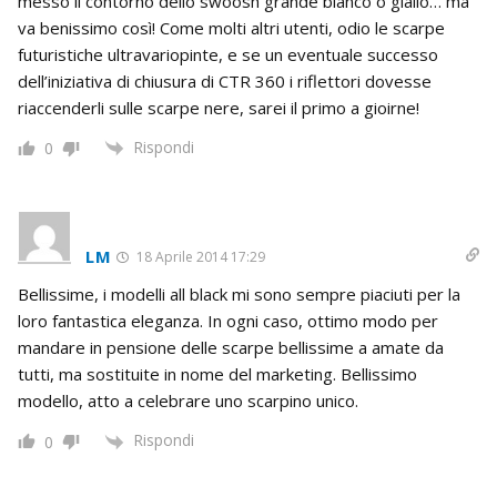
messo il contorno dello swoosh grande bianco o giallo… ma
va benissimo così! Come molti altri utenti, odio le scarpe
futuristiche ultravariopinte, e se un eventuale successo
dell’iniziativa di chiusura di CTR 360 i riflettori dovesse
riaccenderli sulle scarpe nere, sarei il primo a gioirne!
Rispondi
0
LM
18 Aprile 2014 17:29
Bellissime, i modelli all black mi sono sempre piaciuti per la
loro fantastica eleganza. In ogni caso, ottimo modo per
mandare in pensione delle scarpe bellissime a amate da
tutti, ma sostituite in nome del marketing. Bellissimo
modello, atto a celebrare uno scarpino unico.
Rispondi
0