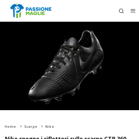
Home
Scarpe
Nike
Nike spegne i riflettori sulle scarpe CTR 360