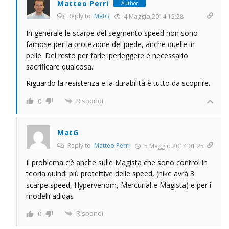
Matteo Perri
Author
Reply to
MatG
4 Maggio 2014 15:28
In generale le scarpe del segmento speed non sono
famose per la protezione del piede, anche quelle in
pelle. Del resto per farle iperleggere è necessario
sacrificare qualcosa.
Riguardo la resistenza e la durabilità è tutto da scoprire.
Rispondi
0
MatG
Reply to
Matteo Perri
5 Maggio 2014 01:25
Il problema c’è anche sulle Magista che sono control in
teoria quindi più protettive delle speed, (nike avrà 3
scarpe speed, Hypervenom, Mercurial e Magista) e per i
modelli adidas
Rispondi
0