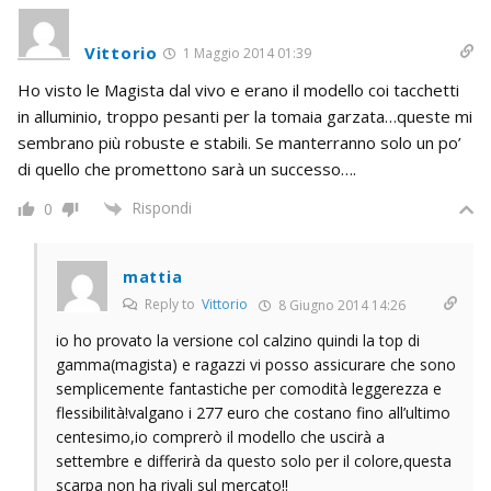
Vittorio
1 Maggio 2014 01:39
Ho visto le Magista dal vivo e erano il modello coi tacchetti
in alluminio, troppo pesanti per la tomaia garzata…queste mi
sembrano più robuste e stabili. Se manterranno solo un po’
di quello che promettono sarà un successo….
Rispondi
0
mattia
Reply to
Vittorio
8 Giugno 2014 14:26
io ho provato la versione col calzino quindi la top di
gamma(magista) e ragazzi vi posso assicurare che sono
semplicemente fantastiche per comodità leggerezza e
flessibilità!valgano i 277 euro che costano fino all’ultimo
centesimo,io comprerò il modello che uscirà a
settembre e differirà da questo solo per il colore,questa
scarpa non ha rivali sul mercato!!