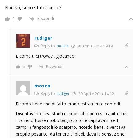
Non so, sono stato l’unico?
Rispondi
0
rudiger
Reply to
mosca
28 Aprile 2014 19:19
E come ti ci trovavi, giocando?
Rispondi
0
mosca
Reply to
rudiger
29 Aprile 2014 14:12
Ricordo bene che di fatto erano estramente comodi.
Diventavano devastanti e indossabili però se capita che
il terreno fosse molto bagnato o ( e capitava in certi
campi..) fangoso; li lo scarpino, ricordo bene, diventava
proprio pesante, da tenere ai piedi, dava la sensazione