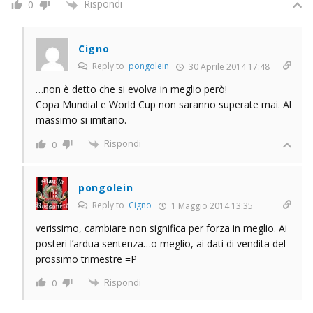
Rispondi
0
Cigno
Reply to
pongolein
30 Aprile 2014 17:48
…non è detto che si evolva in meglio però!
Copa Mundial e World Cup non saranno superate mai. Al
massimo si imitano.
Rispondi
0
pongolein
Reply to
Cigno
1 Maggio 2014 13:35
verissimo, cambiare non significa per forza in meglio. Ai
posteri l’ardua sentenza…o meglio, ai dati di vendita del
prossimo trimestre =P
Rispondi
0