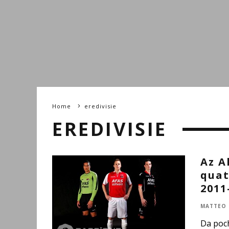
Home
eredivisie
EREDIVISIE
Az A
quat
2011
MATTEO 
Da poch