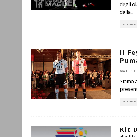
degli o
dalla
...
25 COMM
Il F
Puma
MATTEO 
Siamo a
present
23 COMM
Kit 