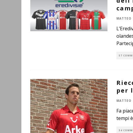
dell
camp
MATTEO 
L’Eredi
olandes
Partec
57 COMM
Riec
per 
MATTEO 
Fa piac
tempi è
34 COMM