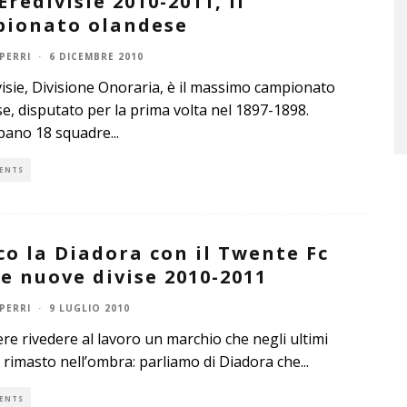
’Eredivisie 2010-2011, il
ionato olandese
PERRI
·
6 DICEMBRE 2010
visie, Divisione Onoraria, è il massimo campionato
e, disputato per la prima volta nel 1897-1898.
ipano 18 squadre
...
ENTS
co la Diadora con il Twente Fc
le nuove divise 2010-2011
PERRI
·
9 LUGLIO 2010
ere rivedere al lavoro un marchio che negli ultimi
 rimasto nell’ombra: parliamo di Diadora che
...
ENTS