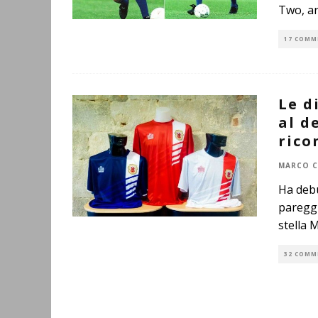
Two, ar
17 COMM
Le d
al d
rico
MARCO C
Ha debu
pareggi
stella 
32 COMM