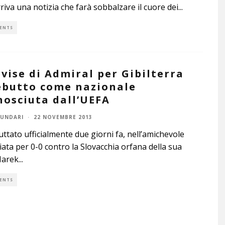
riva una notizia che farà sobbalzare il cuore dei
...
ENTS
ivise di Admiral per Gibilterra
ebutto come nazionale
nosciuta dall’UEFA
UNDARI
·
22 NOVEMBRE 2013
ttato ufficialmente due giorni fa, nell’amichevole
ata per 0-0 contro la Slovacchia orfana della sua
Marek
...
ENTS