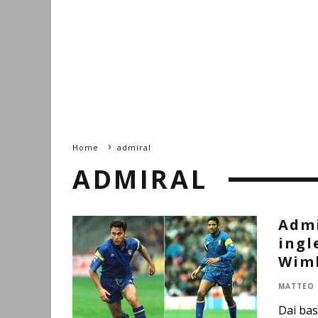
Home
admiral
ADMIRAL
Admi
ingl
Wimb
MATTEO 
Dai bas