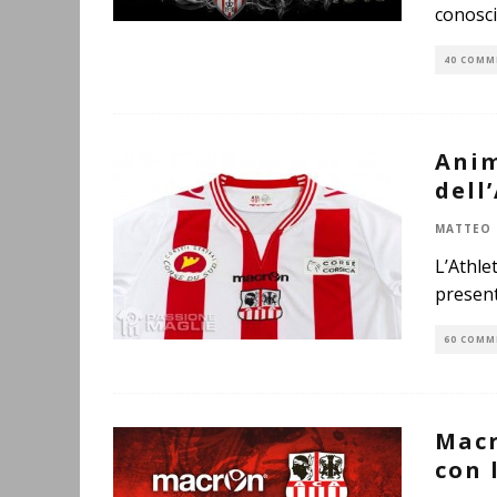
conosc
40 COMM
Anim
dell
MATTEO 
L’Athle
present
60 COMM
Macr
con 