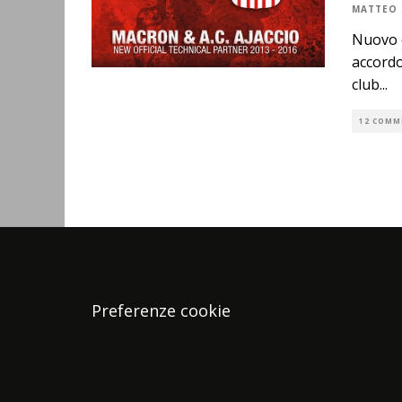
MATTEO 
Nuovo c
accordo
club
...
12 COMM
Preferenze cookie