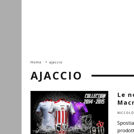
Home
ajaccio
AJACCIO
Le n
Macr
NICCOLÒ
Spostia
prodott