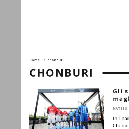
Home
chonburi
CHONBURI
Gli 
magl
MATTEO 
In Thai
Chonbur