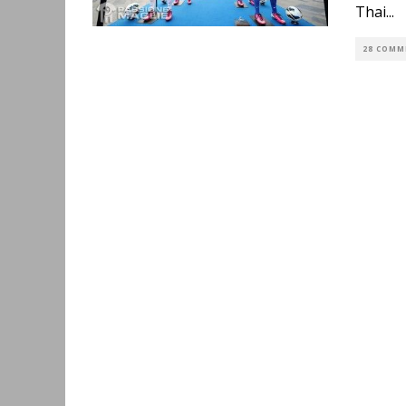
Thai
...
28 COMM