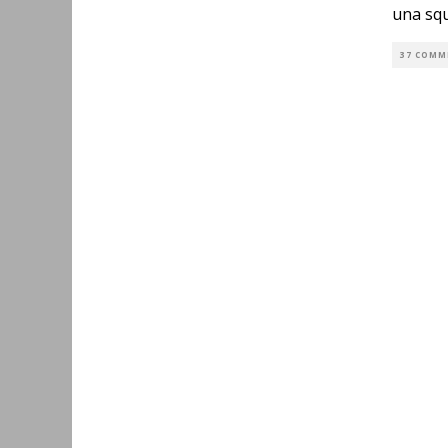
una squ
37 COMM