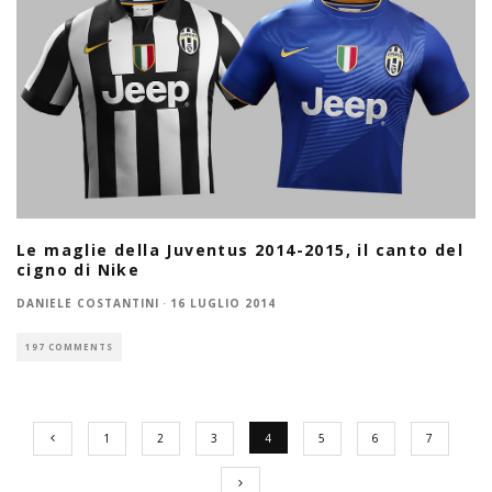
Le maglie della Juventus 2014-2015, il canto del
cigno di Nike
DANIELE COSTANTINI
·
16 LUGLIO 2014
197 COMMENTS
1
2
3
4
5
6
7