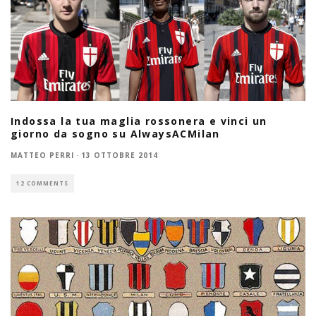
Indossa la tua maglia rossonera e vinci un
giorno da sogno su AlwaysACMilan
MATTEO PERRI
·
13 OTTOBRE 2014
12 COMMENTS