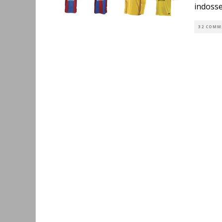
indosse
32 COMM