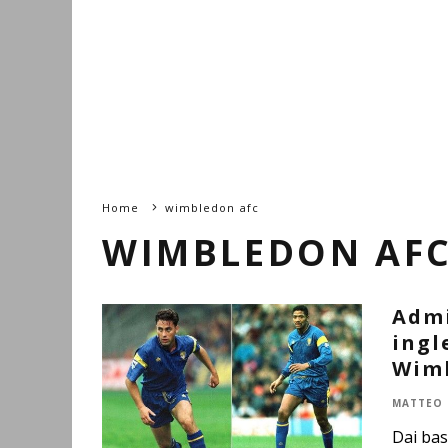
Home
wimbledon afc
WIMBLEDON AF
Admi
ingl
Wimb
MATTEO 
Dai bas