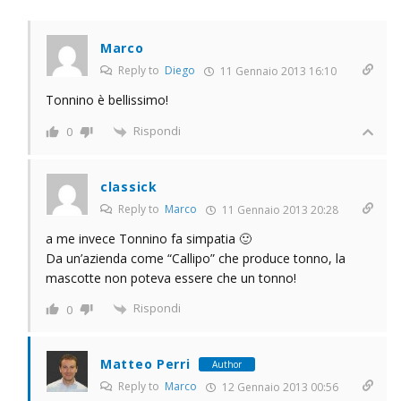
Marco
Reply to
Diego
11 Gennaio 2013 16:10
Tonnino è bellissimo!
Rispondi
0
classick
Reply to
Marco
11 Gennaio 2013 20:28
a me invece Tonnino fa simpatia 🙂
Da un’azienda come “Callipo” che produce tonno, la
mascotte non poteva essere che un tonno!
Rispondi
0
Matteo Perri
Author
Reply to
Marco
12 Gennaio 2013 00:56