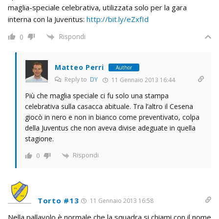
maglia-speciale celebrativa, utilizzata solo per la gara
interna con la Juventus:
http://bit.ly/eZxfId
Rispondi
0
Matteo Perri
Author
Reply to
DY
11 Gennaio 2013 16:44
Più che maglia speciale ci fu solo una stampa
celebrativa sulla casacca abituale. Tra l’altro il Cesena
giocò in nero e non in bianco come preventivato, colpa
della Juventus che non aveva divise adeguate in quella
stagione.
Rispondi
0
Torto #13
11 Gennaio 2013 16:58
Nella pallavolo è normale che la squadra si chiami con il nome