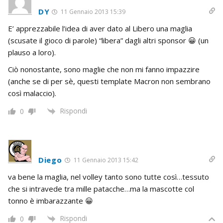
DY
11 Gennaio 2013 15:39
E’ apprezzabile l’idea di aver dato al Libero una maglia
(scusate il gioco di parole) “libera” dagli altri sponsor 😀 (un
plauso a loro).
Ciò nonostante, sono maglie che non mi fanno impazzire
(anche se di per sè, questi template Macron non sembrano
così malaccio).
Rispondi
0
Diego
11 Gennaio 2013 15:42
va bene la maglia, nel volley tanto sono tutte così…tessuto
che si intravede tra mille patacche…ma la mascotte col
tonno è imbarazzante 😀
Rispondi
0