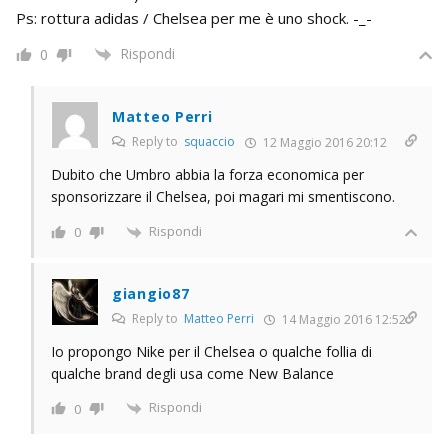
Ps: rottura adidas / Chelsea per me è uno shock. -_-
Rispondi
0
Matteo Perri
Reply to
squaccio
12 Maggio 2016 20:12
Dubito che Umbro abbia la forza economica per
sponsorizzare il Chelsea, poi magari mi smentiscono.
Rispondi
0
giangio87
Reply to
Matteo Perri
14 Maggio 2016 12:52
Io propongo Nike per il Chelsea o qualche follia di
qualche brand degli usa come New Balance
Rispondi
0