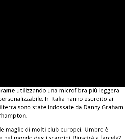
Frame
utilizzando una microfibra più leggera
personalizzabile. In Italia hanno esordito ai
hilterra sono state indossate da Danny Graham
erhampton.
le maglie di molti club europei, Umbro è
he nel mondo degli scarpini. Riuscirà a farcela?