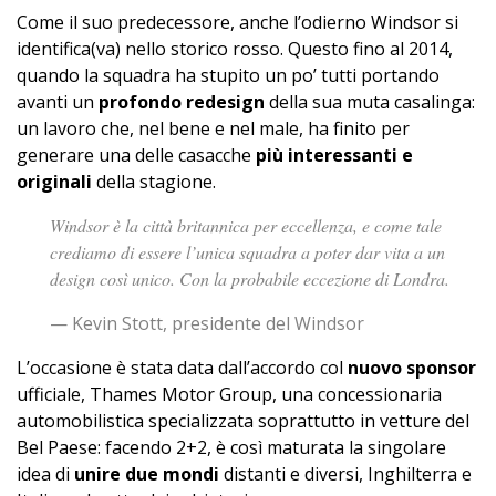
Come il suo predecessore, anche l’odierno Windsor si
identifica(va) nello storico rosso. Questo fino al 2014,
quando la squadra ha stupito un po’ tutti portando
avanti un
profondo redesign
della sua muta casalinga:
un lavoro che, nel bene e nel male, ha finito per
generare una delle casacche
più interessanti e
originali
della stagione.
Windsor è la città britannica per eccellenza, e come tale
crediamo di essere l’unica squadra a poter dar vita a un
design così unico. Con la probabile eccezione di Londra.
— Kevin Stott, presidente del Windsor
L’occasione è stata data dall’accordo col
nuovo sponsor
ufficiale, Thames Motor Group, una concessionaria
automobilistica specializzata soprattutto in vetture del
Bel Paese: facendo 2+2, è così maturata la singolare
idea di
unire due mondi
distanti e diversi, Inghilterra e