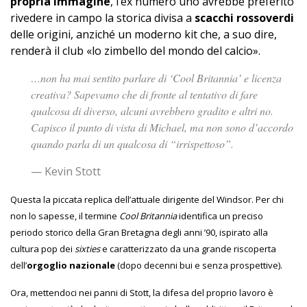
propria immagine
, l’ex numero uno avrebbe preferito
rivedere in campo la storica divisa a
scacchi rossoverdi
delle origini, anziché un moderno kit che, a suo dire,
renderà il club «lo zimbello del mondo del calcio».
…non ha mai sentito parlare di ‘Cool Britannia’ e licenza
creativa? Sapevamo che di fronte al tentativo di fare
qualcosa di diverso, alcuni avrebbero gradito e altri no.
Capisco il punto di vista di Michael, ma non sono d’accordo
quando parla di un qualcosa di “irrispettoso”.
— Kevin Stott
Questa la piccata replica dell’attuale dirigente del Windsor. Per chi
non lo sapesse, il termine
Cool Britannia
identifica un preciso
periodo storico della Gran Bretagna degli anni ’90, ispirato alla
cultura pop dei
sixties
e caratterizzato da una grande riscoperta
dell’
orgoglio nazionale
(dopo decenni bui e senza prospettive).
Ora, mettendoci nei panni di Stott, la difesa del proprio lavoro è