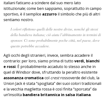
italiani faticano a scindere dal suo mero lato
istituzionale; come ben sappiamo, soprattutto in campo
sportivo, è il semplice
azzurro
il simbolo che più di altri
sentiamo nostro.
I colori riflettono quelli delle nostre divise, nonché gli stessi
della bandiera italiana; ciò aiuta l’abbinamento in termini di
sponsor. Ci sono probabilmente poche città, nel paese, dove
questo potrebbe accadere.
Agli occhi degli stranieri, invece, sembra accadere il
contrario: per loro, siamo prima di tutto
verdi, bianchi
e rossi
. È probabilmente accaduto lo stesso anche in
quel di Windsor dove, sfruttando la peraltro esistente
assonanza cromatica
col
crest
rossoverde del club, la
Union Jack è stata “spogliata” dei suoi colori tradizionali
e la vecchia maglietta rossa è così finita “sporcata” da
un’insolita
bandiera britannica in salsa italiana
.