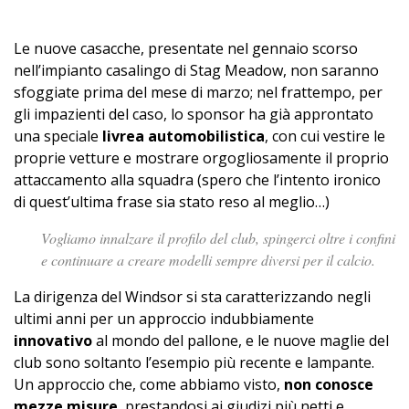
Le nuove casacche, presentate nel gennaio scorso
nell’impianto casalingo di Stag Meadow, non saranno
sfoggiate prima del mese di marzo; nel frattempo, per
gli impazienti del caso, lo sponsor ha già approntato
una speciale
livrea automobilistica
, con cui vestire le
proprie vetture e mostrare orgogliosamente il proprio
attaccamento alla squadra (spero che l’intento ironico
di quest’ultima frase sia stato reso al meglio…)
Vogliamo innalzare il profilo del club, spingerci oltre i confini
e continuare a creare modelli sempre diversi per il calcio.
La dirigenza del Windsor si sta caratterizzando negli
ultimi anni per un approccio indubbiamente
innovativo
al mondo del pallone, e le nuove maglie del
club sono soltanto l’esempio più recente e lampante.
Un approccio che, come abbiamo visto,
non conosce
mezze misure
, prestandosi ai giudizi più netti e