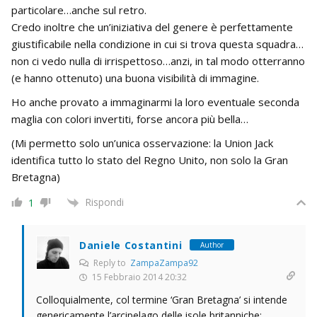
particolare…anche sul retro.
Credo inoltre che un’iniziativa del genere è perfettamente
giustificabile nella condizione in cui si trova questa squadra…
non ci vedo nulla di irrispettoso…anzi, in tal modo otterranno
(e hanno ottenuto) una buona visibilità di immagine.
Ho anche provato a immaginarmi la loro eventuale seconda
maglia con colori invertiti, forse ancora più bella…
(Mi permetto solo un’unica osservazione: la Union Jack
identifica tutto lo stato del Regno Unito, non solo la Gran
Bretagna)
Rispondi
1
Daniele Costantini
Author
Reply to
ZampaZampa92
15 Febbraio 2014 20:32
Colloquialmente, col termine ‘Gran Bretagna’ si intende
genericamente l’arcipelago delle isole britanniche;