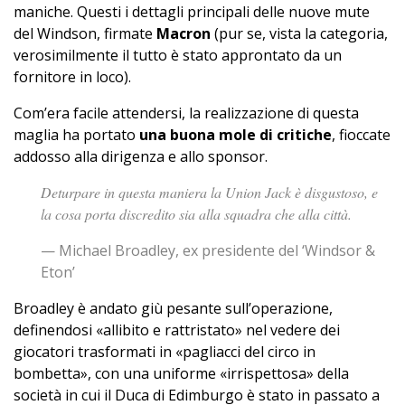
maniche. Questi i dettagli principali delle nuove mute
del Windson, firmate
Macron
(pur se, vista la categoria,
verosimilmente il tutto è stato approntato da un
fornitore in loco).
Com’era facile attendersi, la realizzazione di questa
maglia ha portato
una buona mole di critiche
, fioccate
addosso alla dirigenza e allo sponsor.
Deturpare in questa maniera la Union Jack è disgustoso, e
la cosa porta discredito sia alla squadra che alla città.
— Michael Broadley, ex presidente del ‘Windsor &
Eton’
Broadley è andato giù pesante sull’operazione,
definendosi «allibito e rattristato» nel vedere dei
giocatori trasformati in «pagliacci del circo in
bombetta», con una uniforme «irrispettosa» della
società in cui il Duca di Edimburgo è stato in passato a