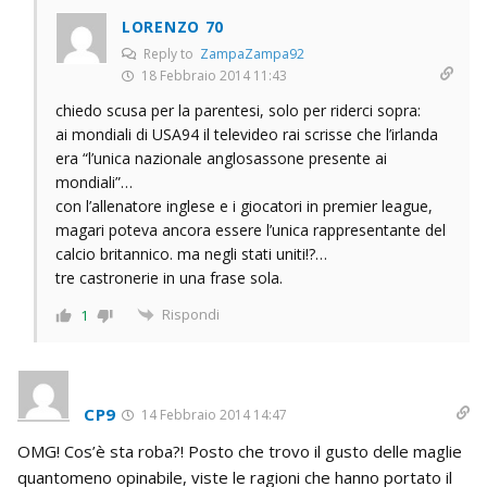
LORENZO 70
Reply to
ZampaZampa92
18 Febbraio 2014 11:43
chiedo scusa per la parentesi, solo per riderci sopra:
ai mondiali di USA94 il televideo rai scrisse che l’irlanda
era “l’unica nazionale anglosassone presente ai
mondiali”…
con l’allenatore inglese e i giocatori in premier league,
magari poteva ancora essere l’unica rappresentante del
calcio britannico. ma negli stati uniti!?…
tre castronerie in una frase sola.
Rispondi
1
CP9
14 Febbraio 2014 14:47
OMG! Cos’è sta roba?! Posto che trovo il gusto delle maglie
quantomeno opinabile, viste le ragioni che hanno portato il