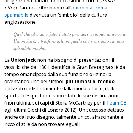
dirigenza ha parlato nell’occasione di un
marmite
effect
, facendo riferimento all’
omonima crema
spalmabile
divenuta un “simbolo” della cultura
anglosassone.
Quel che abbiamo fatto è stato prendere in modo univoco la
Union Jack, e trasformarla in quella che pensiamo sia una
splendida maglia.
La
Union Jack
non ha bisogno di presentazioni: il
vessillo che dal 1801 identifica la Gran Bretagna si è da
tempo emancipato dalla sua funzione originaria
diventando uno dei simboli
più famosi al mondo
,
utilizzato indistintamente dalla moda all’arte, dallo
sport al design; tante sono state le sue declinazioni
(non ultima, sui capi di Stella McCartney per il
Team GB
agli ultimi Giochi di Londra 2012). Un successo dettato
anche dal suo disegno, talmente unico, affascinante e
ricco di stile da non trovare eguali.