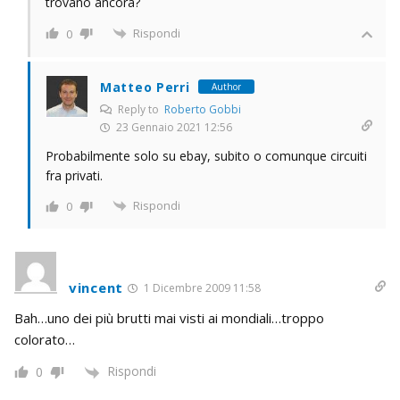
trovano ancora?
Rispondi
0
Matteo Perri
Author
Reply to
Roberto Gobbi
23 Gennaio 2021 12:56
Probabilmente solo su ebay, subito o comunque circuiti
fra privati.
Rispondi
0
vincent
1 Dicembre 2009 11:58
Bah…uno dei più brutti mai visti ai mondiali…troppo
colorato…
Rispondi
0