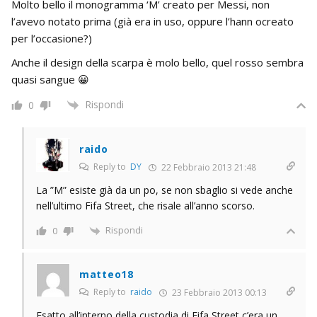
Molto bello il monogramma ‘M’ creato per Messi, non
l’avevo notato prima (già era in uso, oppure l’hann ocreato
per l’occasione?)
Anche il design della scarpa è molo bello, quel rosso sembra
quasi sangue 😀
Rispondi
0
raido
Reply to
DY
22 Febbraio 2013 21:48
La ”M” esiste già da un po, se non sbaglio si vede anche
nell’ultimo Fifa Street, che risale all’anno scorso.
Rispondi
0
matteo18
Reply to
raido
23 Febbraio 2013 00:13
Esatto all’interno della custodia di Fifa Street c’era un