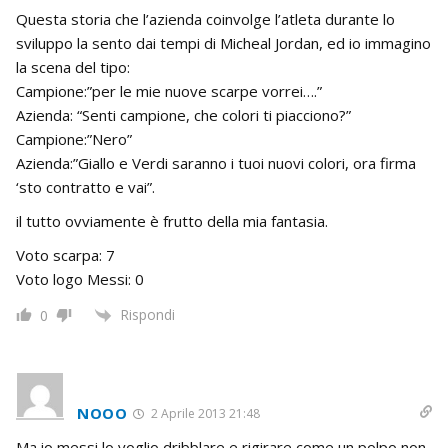
Questa storia che l’azienda coinvolge l’atleta durante lo
sviluppo la sento dai tempi di Micheal Jordan, ed io immagino
la scena del tipo:
Campione:”per le mie nuove scarpe vorrei….”
Azienda: “Senti campione, che colori ti piacciono?”
Campione:”Nero”
Azienda:”Giallo e Verdi saranno i tuoi nuovi colori, ora firma
‘sto contratto e vai”.
il tutto ovviamente è frutto della mia fantasia.
Voto scarpa: 7
Voto logo Messi: 0
Rispondi
0
NOOO
2 Aprile 2013 21:48
Ma io messi lo voglio dribblare e rigirare come un polpo non