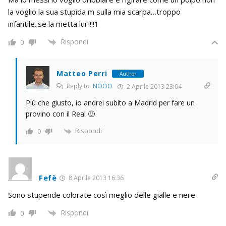
la voglio la sua stupida m sulla mia scarpa…troppo
infantile..se la metta lui !!!!1
Rispondi
0
Matteo Perri
Author
Reply to
NOOO
2 Aprile 2013 23:04
Più che giusto, io andrei subito a Madrid per fare un
provino con il Real 🙂
Rispondi
0
Fefè
8 Aprile 2013 16:36
Sono stupende colorate così meglio delle gialle e nere
Rispondi
0