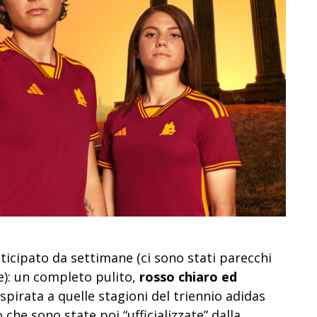
nticipato da settimane (ci sono stati parecchi
le): un completo pulito,
rosso chiaro ed
ispirata a quelle stagioni del triennio adidas
o che sono state poi “ufficializzate” dalla