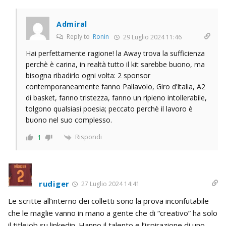
Admiral
Reply to
Ronin
29 Luglio 2024 11:46
Hai perfettamente ragione! la Away trova la sufficienza
perchè è carina, in realtà tutto il kit sarebbe buono, ma
bisogna ribadirlo ogni volta: 2 sponsor
contemporaneamente fanno Pallavolo, Giro d’Italia, A2
di basket, fanno tristezza, fanno un ripieno intollerabile,
tolgono qualsiasi poesia; peccato perchè il lavoro è
buono nel suo complesso.
Rispondi
1
rudiger
27 Luglio 2024 14:41
Le scritte all’interno dei colletti sono la prova inconfutabile
che le maglie vanno in mano a gente che di “creativo” ha solo
il titlejob su linkedin. Hanno il talento e l’ispirazione di uno