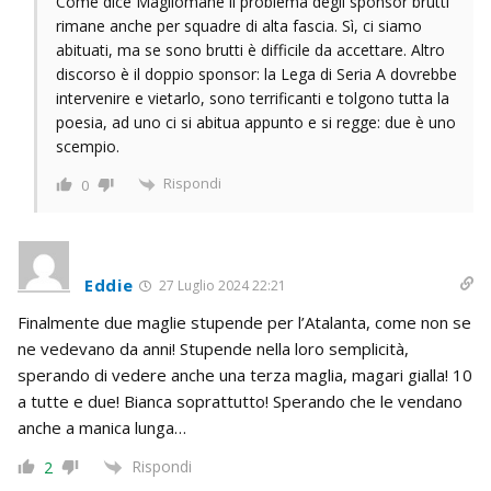
Come dice Magliomane il problema degli sponsor brutti
rimane anche per squadre di alta fascia. Sì, ci siamo
abituati, ma se sono brutti è difficile da accettare. Altro
discorso è il doppio sponsor: la Lega di Seria A dovrebbe
intervenire e vietarlo, sono terrificanti e tolgono tutta la
poesia, ad uno ci si abitua appunto e si regge: due è uno
scempio.
Rispondi
0
Eddie
27 Luglio 2024 22:21
Finalmente due maglie stupende per l’Atalanta, come non se
ne vedevano da anni! Stupende nella loro semplicità,
sperando di vedere anche una terza maglia, magari gialla! 10
a tutte e due! Bianca soprattutto! Sperando che le vendano
anche a manica lunga…
Rispondi
2