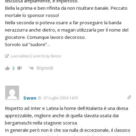
discussa ampiamente, è impietoso.
Bella la prima e ben rifinita da non risultare banale. Peccato
mortale lo sponsor rosso!
Nella seconda si poteva osare a far proseguire la banda
nerazzurra anche dietro, e magari utilizzarla per il nome del
giocatore. Comunque lavoro decoroso.
Sorvolo sul “sudore”…
Last edited 2 anni fa by Renzo
Rispondi
3
Swan
27 Luglio 2024 14:01
Rispetto ad Inter e Latina la home dell’Atalanta è una divisa
apprezzabile, migliore anche di quella slavata usata dai
bergamaschi nella stagione scorsa.
In generale però non è che sia nulla di eccezionale, il classico