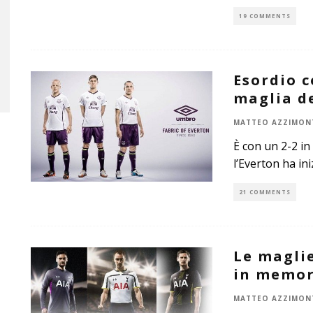
19 COMMENTS
Esordio c
maglia de
MATTEO AZZIMON
È con un 2-2 in
l’Everton ha in
21 COMMENTS
Le magli
in memori
MATTEO AZZIMON