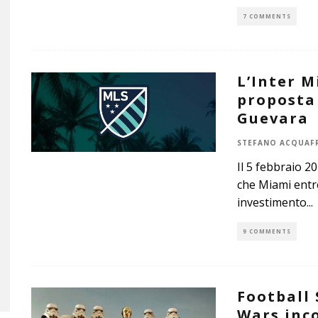
7 COMMENTS
L’Inter M
proposta
Guevara
STEFANO ACQUAF
Il 5 febbraio 2
che Miami entr
investimento
...
9 COMMENTS
Football 
Wars inco