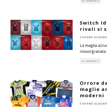
33 COMMENTS
Switch Id
rivali si
STEFANO ACQUAF
La maglia azzurr
rosso/granata de
52 COMMENTS
Orrore da
maglie an
moderni
STEFANO ACQUAF