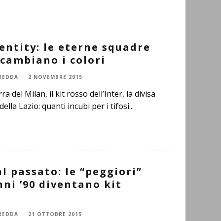
entity: le eterne squadre
 scambiano i colori
REDDA
·
2 NOVEMBRE 2015
a del Milan, il kit rosso dell’Inter, la divisa
lla Lazio: quanti incubi per i tifosi
...
l passato: le “peggiori”
ni ’90 diventano kit
REDDA
·
21 OTTOBRE 2015