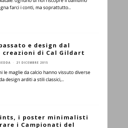
i Natale: ognuno di noi riscopre il bambino
ogna farci i conti, ma soprattutto
...
 passato e design dal
e creazioni di Cal Gildart
REDDA
·
21 DICEMBRE 2015
ni le maglie da calcio hanno vissuto diverse
a design arditi a stili classici,
...
ints, i poster minimalisti
rare i Campionati del