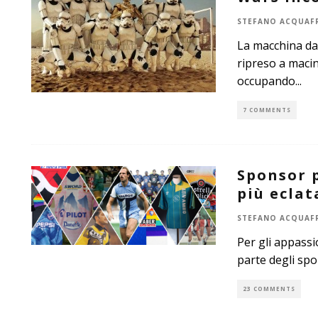
STEFANO ACQUAF
La macchina da
ripreso a maci
occupando
...
7 COMMENTS
Sponsor p
più eclat
STEFANO ACQUAF
Per gli appassi
parte degli sp
23 COMMENTS