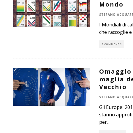
Mondo
STEFANO ACQUAF
I Mondiali di ca
che raccoglie e
6 COMMENTS
Omaggio a
maglia de
Vecchio
STEFANO ACQUAF
Gli Europei 20
stanno approfit
per
...