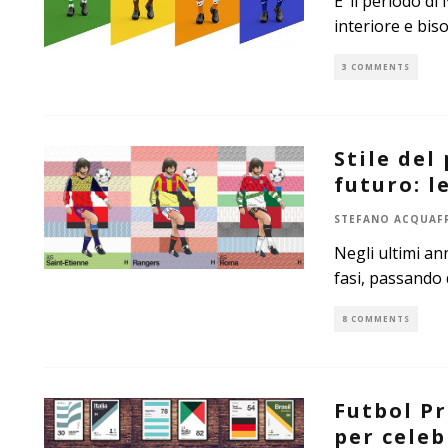
E’ il periodo d
interiore e bis
3 COMMENTS
Stile del
futuro: l
STEFANO ACQUAF
Negli ultimi an
fasi, passando d
8 COMMENTS
Futbol Pr
per celeb