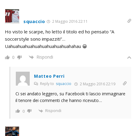
squaccio
2 Maggio 2016 22:11
Ho visto le scarpe, ho letto il titolo ed ho pensato “A
soccerstyle sono impazziti”…
Uahuahuahuahuahuahuahuahuahahau 😀
Rispondi
0
Matteo Perri
Reply to
squaccio
2 Maggio 2016 22:19
Ci sei andato leggero, su Facebook ti lascio immaginare
il tenore dei commenti che hanno ricevuto…
Rispondi
0