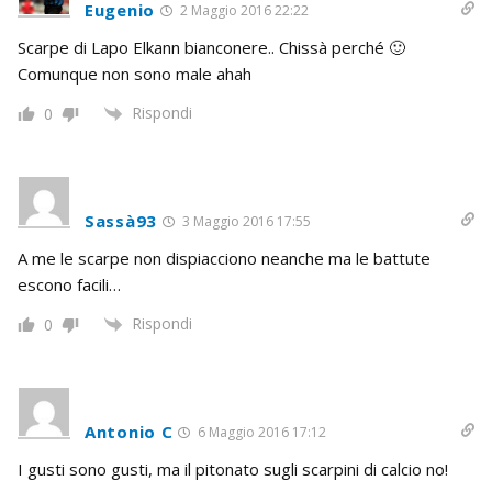
Eugenio
2 Maggio 2016 22:22
Scarpe di Lapo Elkann bianconere.. Chissà perché 🙂
Comunque non sono male ahah
Rispondi
0
Sassà93
3 Maggio 2016 17:55
A me le scarpe non dispiacciono neanche ma le battute
escono facili…
Rispondi
0
Antonio C
6 Maggio 2016 17:12
I gusti sono gusti, ma il pitonato sugli scarpini di calcio no!