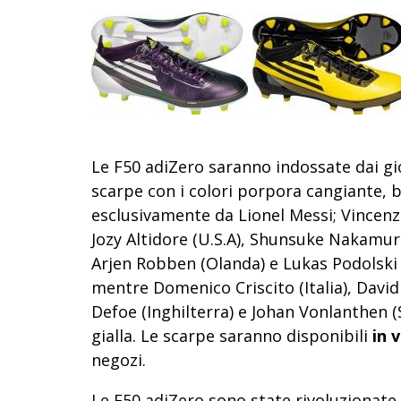
Le F50 adiZero saranno indossate dai gi
scarpe con i colori porpora cangiante, b
esclusivamente da Lionel Messi; Vincenzo 
Jozy Altidore (U.S.A), Shunsuke Nakamur
Arjen Robben (Olanda) e Lukas Podolski 
mentre Domenico Criscito (Italia), David 
Defoe (Inghilterra) e Johan Vonlanthen (
gialla. Le scarpe saranno disponibili
in 
negozi.
Le F50 adiZero sono state rivoluzionate