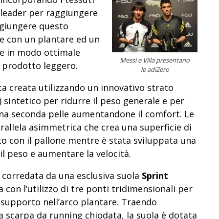
e leader per raggiungere
aggiungere questo
te con un plantare ed un
ze in modo ottimale
Messi e Villa presentano
n prodotto leggero.
le adiZero
ta creata utilizzando un innovativo strato
 sintetico per ridurre il peso generale e per
una seconda pelle aumentandone il comfort. Le
arallela asimmetrica che crea una superficie di
to con il pallone mentre è stata sviluppata una
il peso e aumentare la velocità.
 corredata da una esclusiva suola
Sprint
 con l’utilizzo di tre ponti tridimensionali per
e supporto nell’arco plantare. Traendo
a scarpa da running chiodata, la suola è dotata