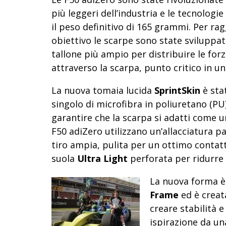
più leggeri dell’industria e le tecnologi
il peso definitivo di 165 grammi. Per r
obiettivo le scarpe sono state sviluppa
tallone più ampio per distribuire le for
attraverso la scarpa, punto critico in u
La nuova tomaia lucida
SprintSkin
è sta
singolo di microfibra in poliuretano (PU)
garantire che la scarpa si adatti come 
F50 adiZero utilizzano un’allacciatura p
tiro ampia, pulita per un ottimo contat
suola
Ultra Light
perforata per ridurre 
La nuova forma è
Frame
ed è creata
creare stabilità 
ispirazione da un