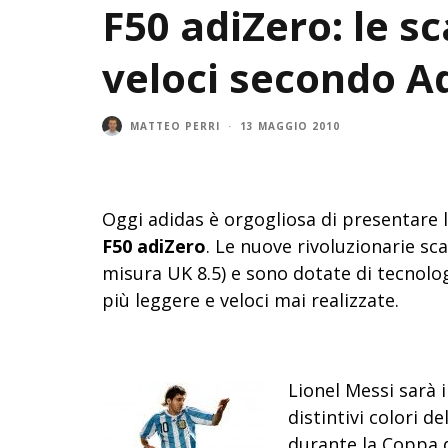
F50 adiZero: le s
veloci secondo A
MATTEO PERRI
·
13 MAGGIO 2010
Oggi adidas è orgogliosa di presentare l
F50 adiZero
. Le nuove rivoluzionarie s
misura UK 8.5) e sono dotate di tecnolo
più leggere e veloci mai realizzate.
Lionel Messi sarà 
distintivi colori d
durante la Coppa d