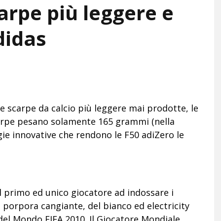
carpe più leggere e
didas
e scarpe da calcio più leggere mai prodotte, le
carpe pesano solamente 165 grammi (nella
gie innovative che rendono le F50 adiZero le
il primo ed unico giocatore ad indossare i
el porpora cangiante, del bianco ed electricity
el Mondo FIFA 2010. Il Giocatore Mondiale